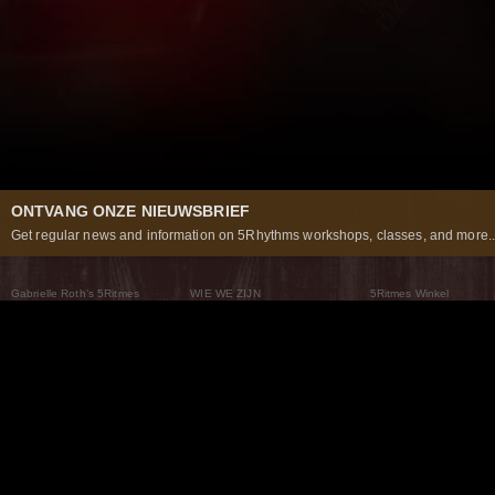
ONTVANG ONZE NIEUWSBRIEF
Get regular news and information on 5Rhythms workshops, classes, and more..
Gabrielle Roth’s 5Ritmes
WIE WE ZIJN
5Ritmes Winkel
Wat Zijn De 5Ritmes
5Rhythms Global
Raven Recording
Waarom we ze dansen
Een wereld aan mogelijkheden
5Rhythms Theater
De dans als weg
Onze Tribe
Nieuws
FAQs
Het Moving Center® New York
Neem contact met ons 
© 2026 5Rhythms. All Rights Reserved | 5Rhythms, Flowing Staccato Chaos Lyrical Stillness