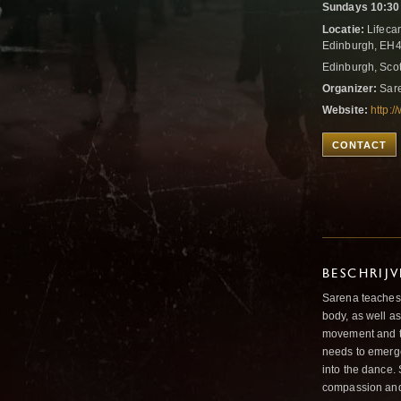
Sundays 10:30
Locatie:
Lifecar
Edinburgh, EH
Edinburgh, Sco
Organizer:
Sare
Website:
http:
CONTACT
BESCHRIJ
Sarena teaches 
body, as well a
movement and th
needs to emerg
into the dance.
compassion an