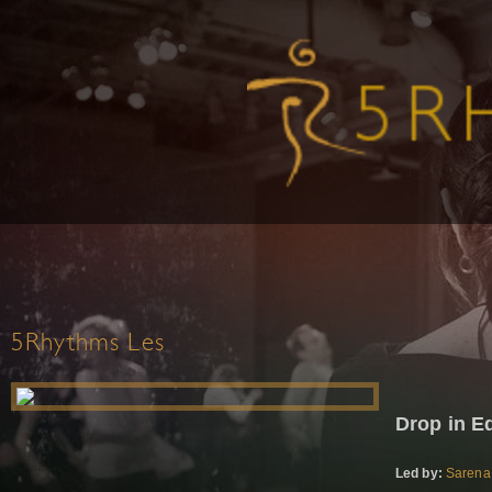
5Rhythms Les
Drop in E
Led by:
Sarena