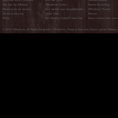
Gabrielle Roth’s 5Ritmes
WIE WE ZIJN
5Ritmes Winkel
Wat Zijn De 5Ritmes
5Rhythms Global
Raven Recording
Waarom we ze dansen
Een wereld aan mogelijkheden
5Rhythms Theater
De dans als weg
Onze Tribe
Nieuws
FAQs
Het Moving Center® New York
Neem contact met ons 
© 2026 5Rhythms. All Rights Reserved | 5Rhythms, Flowing Staccato Chaos Lyrical Stillness