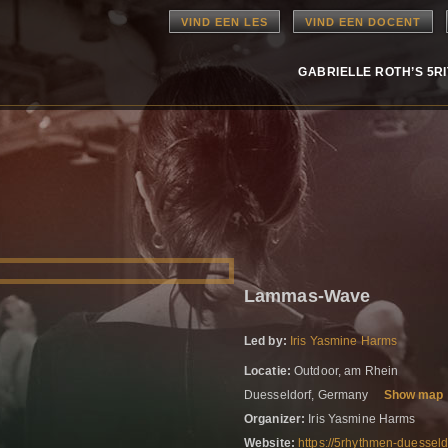
VIND EEN LES
VIND EEN DOCENT
GABRIELLE ROTH’S 5R
Lammas-Wave
Led by:
Iris Yasmine Harms
Locatie:
Outdoor, am Rhein
Duesseldorf, Germany
Show map
Organizer:
Iris Yasmine Harms
Website:
https://5rhythmen-duesseld