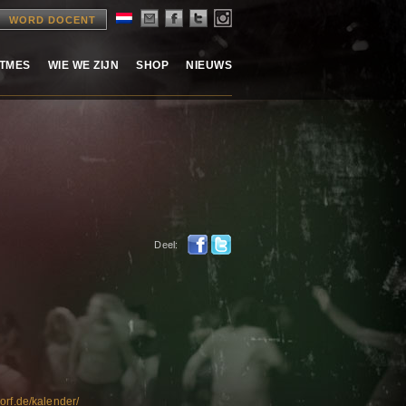
WORD DOCENT
ITMES
WIE WE ZIJN
SHOP
NIEUWS
Deel:
orf.de/kalender/