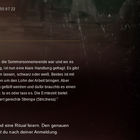
55 87 22
d um die Sommersonnenwende war und wo es
 ist nun eine klare Handlung gefragt. Es gibt
n lassen, schwarz oder weiß. Beides ist mit
n um den Lohn der Arbeit bringen. Aber
gefällt werden und dafür brauchts es einen
 tu es oder lass es. Die Erntezeit bietet
rt gerechte Strenge (Strictness).”
d eine Ritual feiern. Den genauen
rst du nach deiner Anmeldung.