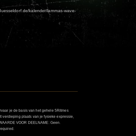
duesseldorf.de/kalender/lammas-wave-
aar je de basis van het gehele 5Ritmes
 verdieping plaats van je fysieke expressie,
VOORWAARDE VOOR DEELNAME: Geen.
required.