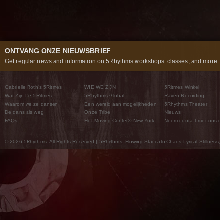
ONTVANG ONZE NIEUWSBRIEF
Get regular news and information on 5Rhythms workshops, classes, and more..
Gabrielle Roth’s 5Ritmes
WIE WE ZIJN
5Ritmes Winkel
Wat Zijn De 5Ritmes
5Rhythms Global
Raven Recording
Waarom we ze dansen
Een wereld aan mogelijkheden
5Rhythms Theater
De dans als weg
Onze Tribe
Nieuws
FAQs
Het Moving Center® New York
Neem contact met ons 
© 2026 5Rhythms. All Rights Reserved | 5Rhythms, Flowing Staccato Chaos Lyrical Stillness