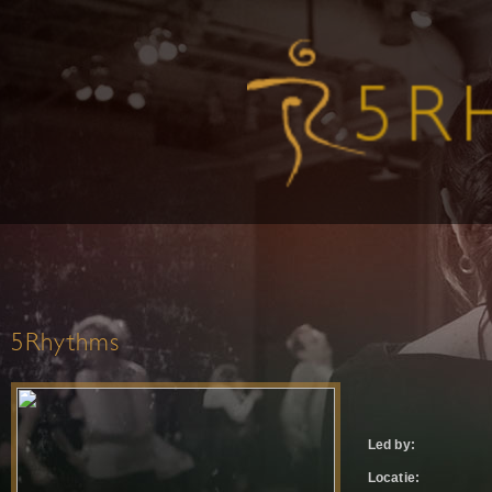
5Rhythms
Led by:
Locatie: