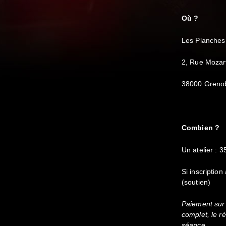
Où ?
Les Planches
2, Rue Mozar
38000 Greno
Combien ?
Un atelier : 3
Si inscription
(soutien)
Paiement sur 
complet, le rè
séance.