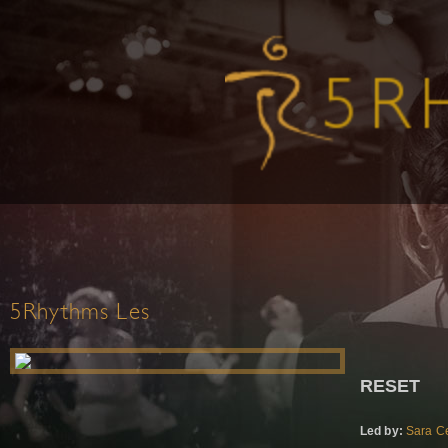
5Rhythms Les
RESET
Led by:
Sara Ce