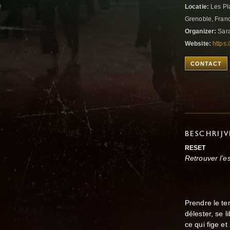
Locatie:
Les Pl
Grenoble, Fran
Organizer:
Sara
Website:
https:
CONTACT
BESCHRIJ
RESET
Retrouver l’e
Prendre le te
délester, se l
ce qui fige et