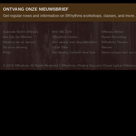
ONTVANG ONZE NIEUWSBRIEF
Get regular news and information on 5Rhythms workshops, classes, and more..
Gabrielle Roth’s 5Ritmes
WIE WE ZIJN
5Ritmes Winkel
Wat Zijn De 5Ritmes
5Rhythms Global
Raven Recording
Waarom we ze dansen
Een wereld aan mogelijkheden
5Rhythms Theater
De dans als weg
Onze Tribe
Nieuws
FAQs
Het Moving Center® New York
Neem contact met ons 
© 2026 5Rhythms. All Rights Reserved | 5Rhythms, Flowing Staccato Chaos Lyrical Stillness