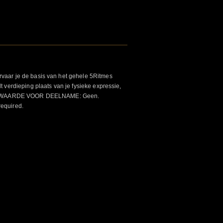
aar je de basis van het gehele 5Ritmes
 verdieping plaats van je fysieke expressie,
VOORWAARDE VOOR DEELNAME: Geen.
required.