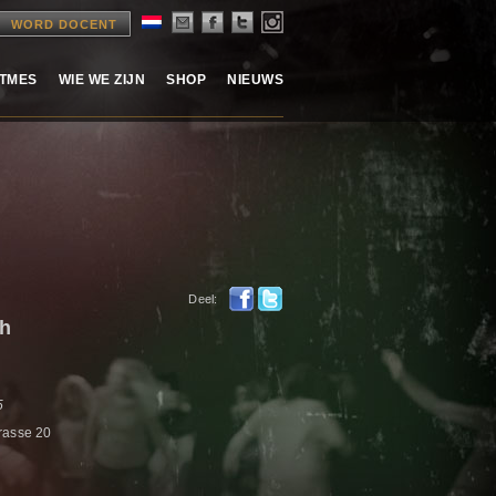
WORD DOCENT
ITMES
WIE WE ZIJN
SHOP
NIEUWS
Deel:
ch
5
rasse 20