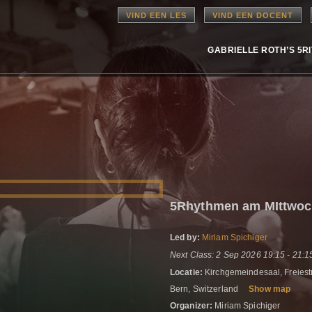
VIND EEN LES
VIND EEN DOCENT
GABRIELLE ROTH’S 5R
5Rhythmen am MIttwo
Led by:
Miriam Spichiger
Next Class: 2 Sep 2026 19:15 - 21:1
Locatie:
Kirchgemeindesaal, Freiest
Bern, Switzerland
Show map
Organizer:
Miriam Spichiger