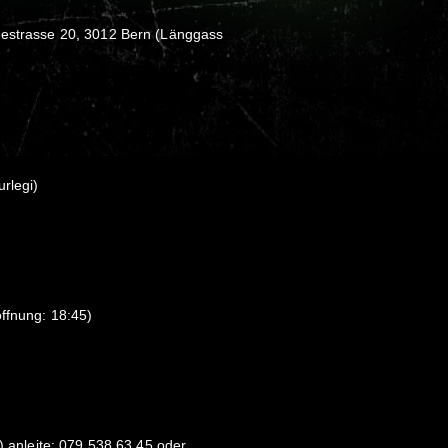
iestrasse 20, 3012 Bern (Länggass
rlegi)
öffnung: 18:45)
m) anleite: 079 538 63 45 oder