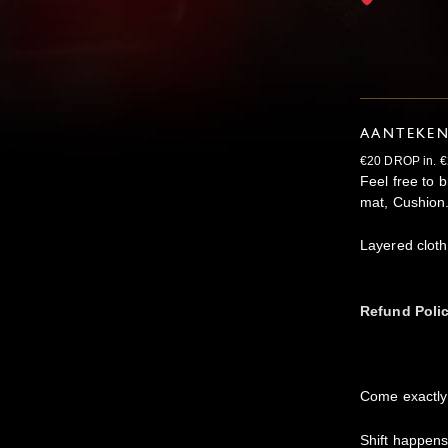
AANTEKE
€20 DROP in. €25
Feel free to 
mat, Cushion
Layered cloth
Refund Poli
Come exactly
Shift happens