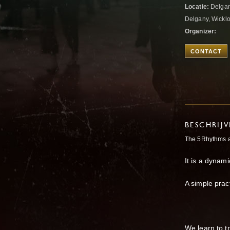
Locatie:
Delgan
Delgany, Wicklo
Organizer:
CONTACT
BESCHRIJ
The 5Rhythms ar
It is a dynam
A simple prac
We learn to tr