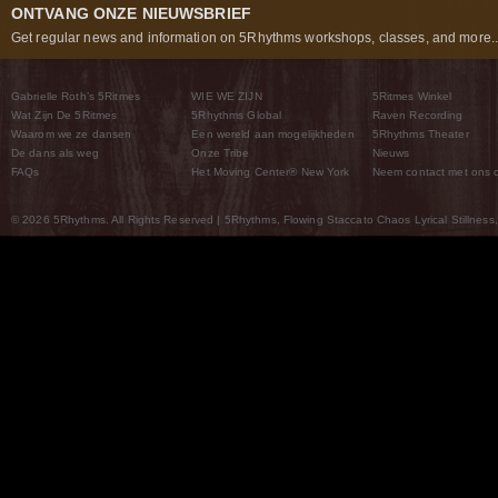
ONTVANG ONZE NIEUWSBRIEF
Get regular news and information on 5Rhythms workshops, classes, and more..
Gabrielle Roth’s 5Ritmes
WIE WE ZIJN
5Ritmes Winkel
Wat Zijn De 5Ritmes
5Rhythms Global
Raven Recording
Waarom we ze dansen
Een wereld aan mogelijkheden
5Rhythms Theater
De dans als weg
Onze Tribe
Nieuws
FAQs
Het Moving Center® New York
Neem contact met ons 
© 2026 5Rhythms. All Rights Reserved | 5Rhythms, Flowing Staccato Chaos Lyrical Stillness