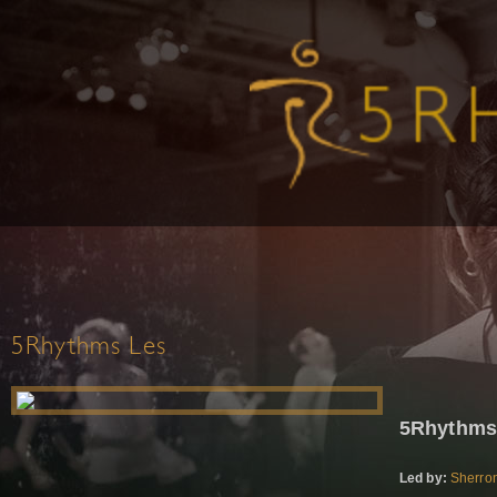
5Rhythms Les
5Rhythms
Led by:
Sherron