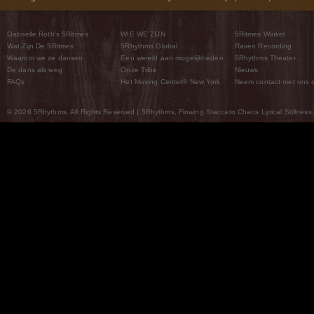
Gabrielle Roth’s 5Ritmes
WIE WE ZIJN
5Ritmes Winkel
Wat Zijn De 5Ritmes
5Rhythms Global
Raven Recording
Waarom we ze dansen
Een wereld aan mogelijkheden
5Rhythms Theater
De dans als weg
Onze Tribe
Nieuws
FAQs
Het Moving Center® New York
Neem contact met ons 
© 2026 5Rhythms. All Rights Reserved | 5Rhythms, Flowing Staccato Chaos Lyrical Stillness