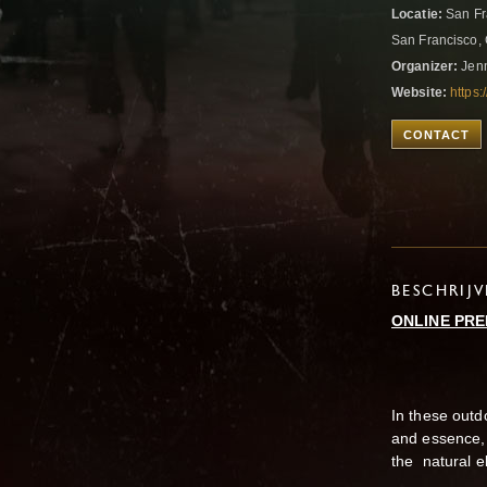
Locatie:
San Fr
San Francisco, 
Organizer:
Jenn
Website:
https
CONTACT
BESCHRIJ
ONLINE PRE
In these outd
and essence, 
the natural el