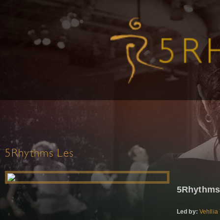
5Rhythms Les
5Rhythms 
Led by:
Vehllia