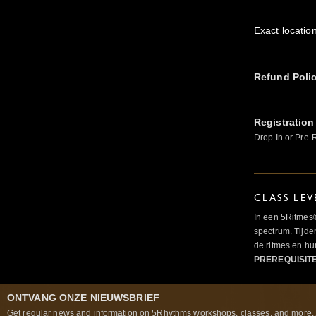
Exact location
Refund Poli
Registration
Drop In or Pre-
CLASS LEV
In een 5Ritmes
spectrum. Tijde
de ritmes en 
PREREQUISIT
ONTVANG ONZE NIEUWSBRIEF
Get regular news and information on 5Rhythms workshops, classes, and more..