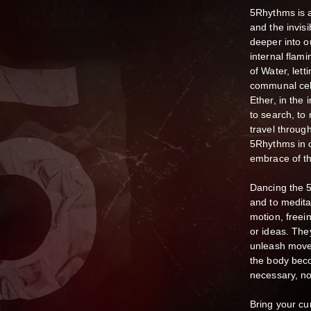
5Rhythms is a
and the invisi
deeper into o
internal flam
of Water, lett
communal cele
Ether, in the 
to search, to 
travel throug
5Rhythms in c
embrace of t
Dancing the 
and to medita
motion, freei
or ideas. The
unleash move
the body beco
necessary, no
Bring your cu