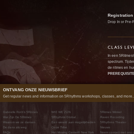
Registration
Drop In or Pre-
CLASS LEV
In een 5Ritmes
spectrum. Tijde
de ritmes en 
PREREQUISIT
ONTVANG ONZE NIEUWSBRIEF
Get regular news and information on 5Rhythms workshops, classes, and more..
Gabrielle Roth’s 5Ritmes
WIE WE ZIJN
5Ritmes Winkel
Wat Zijn De 5Ritmes
5Rhythms Global
Raven Recording
Waarom we ze dansen
Een wereld aan mogelijkheden
5Rhythms Theater
De dans als weg
Onze Tribe
Nieuws
FAQs
Het Moving Center® New York
Neem contact met ons 