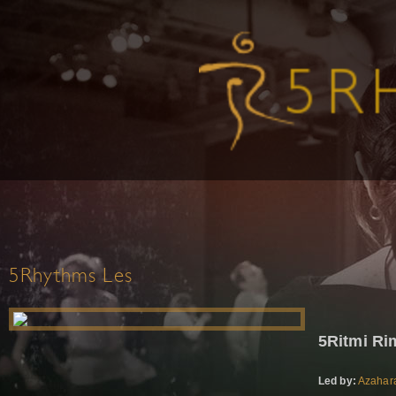
5Rhythms Les
5Ritmi Ri
Led by:
Azahar