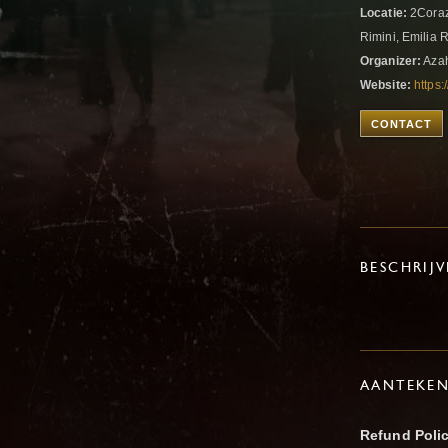
Locatie:
2Coraz
Rimini, Emilia 
Organizer:
Azah
Website:
https:
CONTACT
BESCHRIJ
AANTEKE
Refund Poli