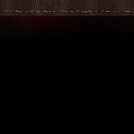
© 2026 5Rhythms. All Rights Reserved | 5Rhythms, Flowing Staccato Chaos Lyrical Stillness