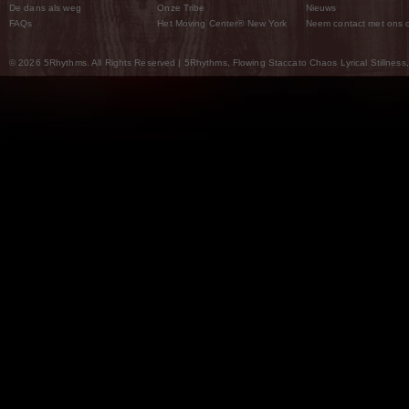
De dans als weg
Onze Tribe
Nieuws
FAQs
Het Moving Center® New York
Neem contact met ons 
© 2026 5Rhythms. All Rights Reserved | 5Rhythms, Flowing Staccato Chaos Lyrical Stillness