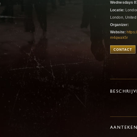
Wednesdays 07
Locatie:
London
London, Unite
Organizer:
Website:
https
m4qwak5r
CONTACT
BESCHRIJ
AANTEKE