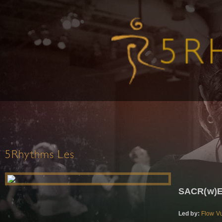
5Rhythms Les
SACR(w)
Led by:
Flow V