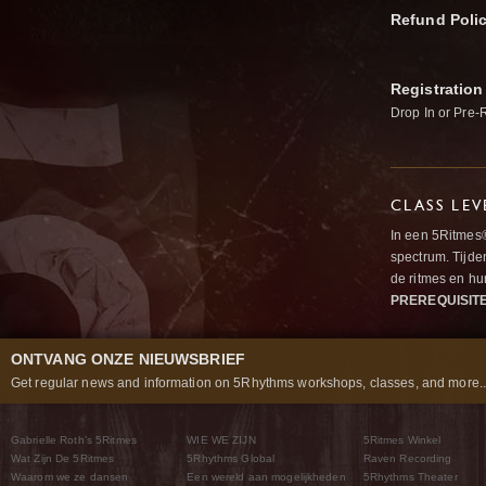
Refund Poli
Registration
Drop In or Pre-
CLASS LEV
In een 5Ritmes
spectrum. Tijde
de ritmes en 
PREREQUISIT
ONTVANG ONZE NIEUWSBRIEF
Get regular news and information on 5Rhythms workshops, classes, and more..
Gabrielle Roth’s 5Ritmes
WIE WE ZIJN
5Ritmes Winkel
Wat Zijn De 5Ritmes
5Rhythms Global
Raven Recording
Waarom we ze dansen
Een wereld aan mogelijkheden
5Rhythms Theater