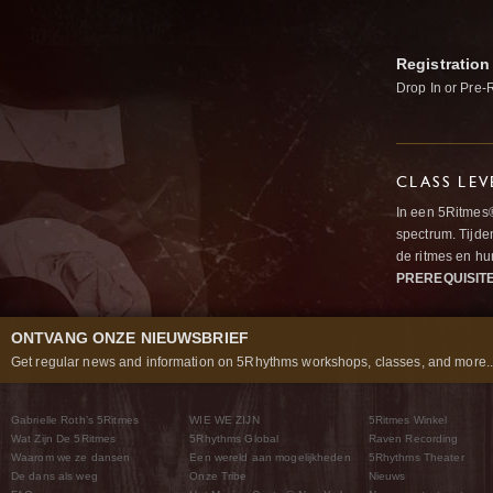
Registration
Drop In or Pre-
CLASS LEV
In een 5Ritmes
spectrum. Tijde
de ritmes en 
PREREQUISIT
ONTVANG ONZE NIEUWSBRIEF
Get regular news and information on 5Rhythms workshops, classes, and more..
Gabrielle Roth’s 5Ritmes
WIE WE ZIJN
5Ritmes Winkel
Wat Zijn De 5Ritmes
5Rhythms Global
Raven Recording
Waarom we ze dansen
Een wereld aan mogelijkheden
5Rhythms Theater
De dans als weg
Onze Tribe
Nieuws