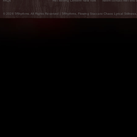
FAQs
Het Moving Center® New York
Neem contact met ons 
© 2026 5Rhythms. All Rights Reserved | 5Rhythms, Flowing Staccato Chaos Lyrical Stillness