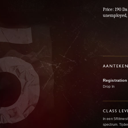
Price: 190 D
unemployed, o
AANTEKE
Registration
Drop In
CLASS LEV
In een 5Ritmes
spectrum. Tijde