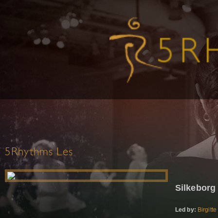
5Rhythms Les
Silkeborg
Led by:
Birgit