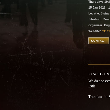
Thursdays 19:0
15 Jan 2026 - 
Locatie:
Steiner
Silkeborg, De
Organizer:
Birg
Website:
https:
CONTACT
BESCHRIJ
We dance eve
18th
The class in 