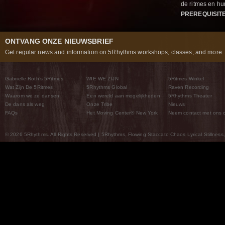
de ritmes en 
PREREQUISIT
ONTVANG ONZE NIEUWSBRIEF
Get regular news and information on 5Rhythms workshops, classes, and more..
Gabrielle Roth’s 5Ritmes
WIE WE ZIJN
5Ritmes Winkel
Wat Zijn De 5Ritmes
5Rhythms Global
Raven Recording
Waarom we ze dansen
Een wereld aan mogelijkheden
5Rhythms Theater
De dans als weg
Onze Tribe
Nieuws
FAQs
Het Moving Center® New York
Neem contact met ons 
© 2026 5Rhythms. All Rights Reserved | 5Rhythms, Flowing Staccato Chaos Lyrical Stillness