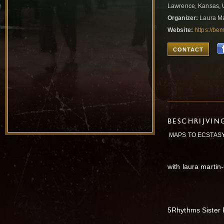
Lawrence, Kansas, 
Organizer:
Laura Ma
Website:
https://be
CONTACT
BESCHRIJVIN
MAPS TO ECSTAS
with laura martin
5Rhythms Sister 