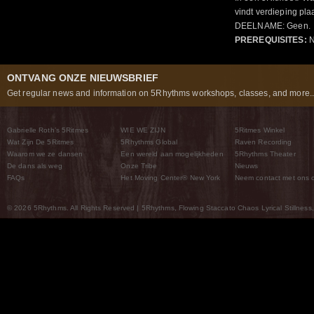
vindt verdieping pl
DEELNAME: Geen.
PREREQUISITES:
N
ONTVANG ONZE NIEUWSBRIEF
Get regular news and information on 5Rhythms workshops, classes, and more..
Gabrielle Roth’s 5Ritmes
WIE WE ZIJN
5Ritmes Winkel
Wat Zijn De 5Ritmes
5Rhythms Global
Raven Recording
Waarom we ze dansen
Een wereld aan mogelijkheden
5Rhythms Theater
De dans als weg
Onze Tribe
Nieuws
FAQs
Het Moving Center® New York
Neem contact met ons 
© 2026 5Rhythms. All Rights Reserved | 5Rhythms, Flowing Staccato Chaos Lyrical Stillness