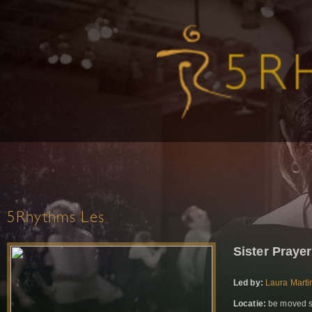
5Rhythms Les
Sister Praye
Led by:
Laura Marti
Locatie:
be moved stu