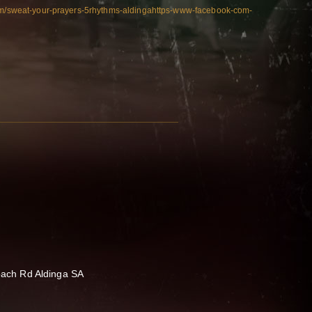
com/sweat-your-prayers-5rhythms-aldingahttps-www-facebook-com-
Coach Rd Aldinga SA