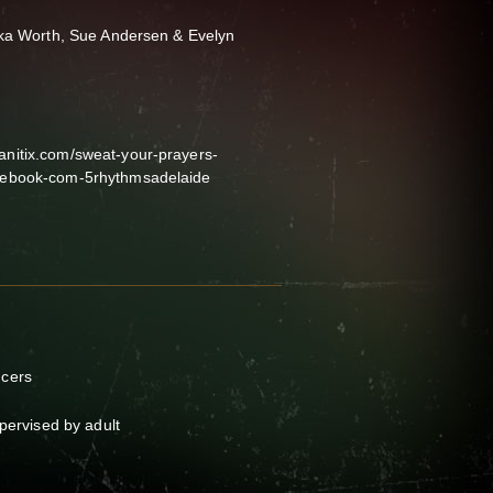
vka Worth, Sue Andersen & Evelyn
nitix.com/sweat-your-prayers-
cebook-com-5rhythmsadelaide
ncers
upervised by adult