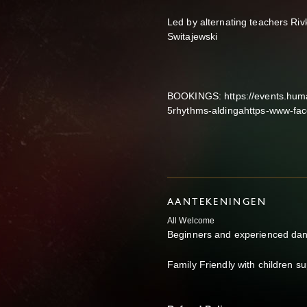
Led by alternating teachers Ri
Switajewski
BOOKINGS: https://events.huma
5rhythms-aldingahttps-www-fa
AANTEKENINGEN
All Welcome
Beginners and experienced da
Family Friendly with children s