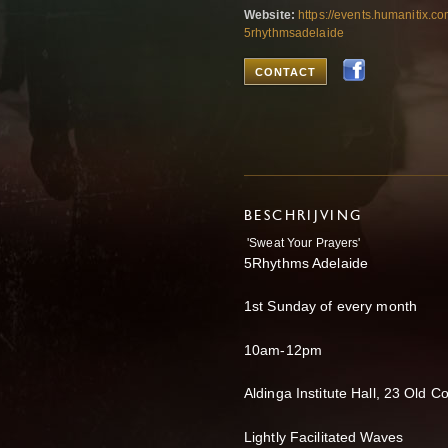
Website:
https://events.humanitix.
5rhythmsadelaide
CONTACT
BESCHRIJVING
'Sweat Your Prayers'
5Rhythms Adelaide
1st Sunday of every month
10am-12pm
Aldinga Institute Hall, 23 Old 
Lightly Facilitated Waves