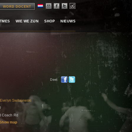
WORD DOCENT
ITMES
WIE WE ZIJN
SHOP
NIEUWS
Deel:
,
Evelyn Switajewski
0
Old Coach Rd
Show map