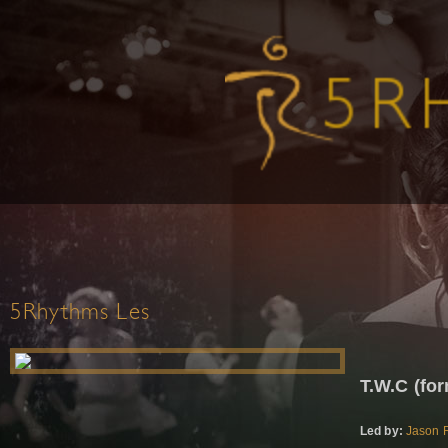
5Rhythms Les
T.W.C (fo
Led by:
Jason 