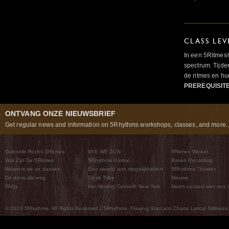
CLASS LEV
In een 5Ritmes
spectrum. Tijde
de ritmes en 
PREREQUISIT
ONTVANG ONZE NIEUWSBRIEF
Get regular news and information on 5Rhythms workshops, classes, and more..
Gabrielle Roth’s 5Ritmes
WIE WE ZIJN
5Ritmes Winkel
Wat Zijn De 5Ritmes
5Rhythms Global
Raven Recording
Waarom we ze dansen
Een wereld aan mogelijkheden
5Rhythms Theater
De dans als weg
Onze Tribe
Nieuws
FAQs
Het Moving Center® New York
Neem contact met ons 
© 2026 5Rhythms. All Rights Reserved | 5Rhythms, Flowing Staccato Chaos Lyrical Stillness