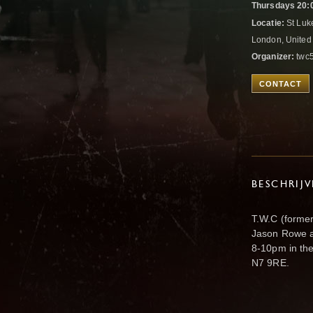
Thursdays 20:0
Locatie:
St Luk
London, Unite
Organizer:
twc5
CONTACT
BESCHRIJ
T.W.C (forme
Jason Rowe a
8-10pm in the
N7 9RE.