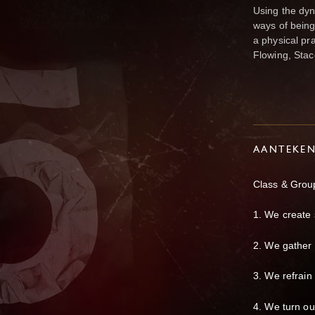
Using the dyn
ways of being
a physical pr
Flowing, Stac
AANTEKE
Class & Group
1. We create
2. ⁠We gather
3. ⁠We refrain
4. ⁠We turn o