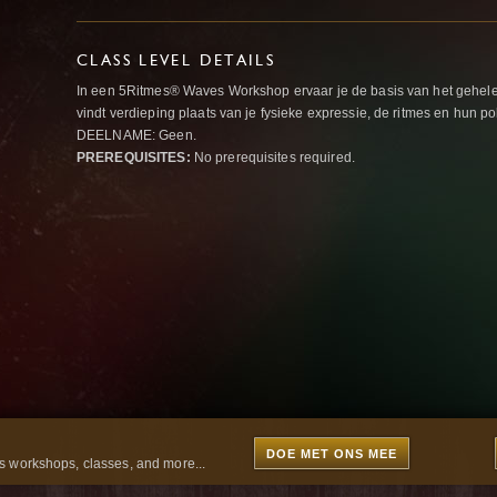
CLASS LEVEL DETAILS
In een 5Ritmes® Waves Workshop ervaar je de basis van het gehel
vindt verdieping plaats van je fysieke expressie, de ritmes en h
DEELNAME: Geen.
PREREQUISITES:
No prerequisites required.
DOE MET ONS MEE
 workshops, classes, and more...