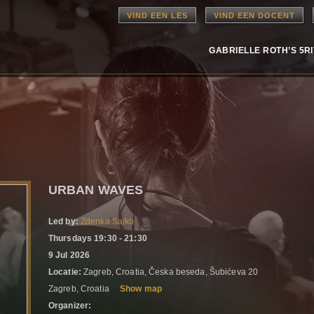
VIND EEN LES
VIND EEN DOCENT
GABRIELLE ROTH’S 5R
URBAN WAVES
Led by:
Zdenka Sajko
Thursdays 19:30 - 21:30
9 Jul 2026
Locatie:
Zagreb, Croatia, Česka beseda, Šubićeva 20
Zagreb, Croatia
Show map
Organizer: