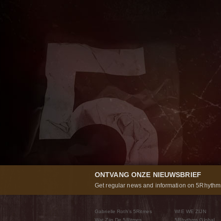
ONTVANG ONZE NIEUWSBRIEF
Get regular news and information on 5Rhythms
Gabrielle Roth’s 5Ritmes
WIE WE ZIJN
Wat Zijn De 5Ritmes
5Rhythms Global