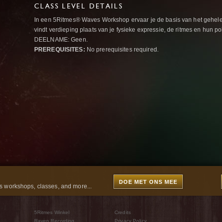
CLASS LEVEL DETAILS
In een 5Ritmes® Waves Workshop ervaar je de basis van het gehel
vindt verdieping plaats van je fysieke expressie, de ritmes en h
DEELNAME: Geen.
PREREQUISITES:
No prerequisites required.
DOE MET ONS MEE
 workshops, classes, and more...
5Ritmes Winkel
Credits
Raven Recording
Privacy Policy