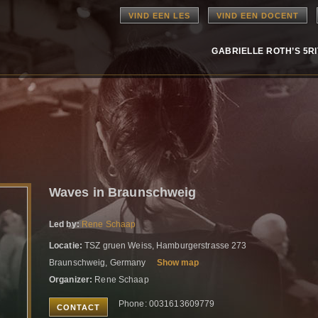
VIND EEN LES
VIND EEN DOCENT
GABRIELLE ROTH’S 5R
Waves in Braunschweig
Led by:
Rene Schaap
Locatie:
TSZ gruen Weiss, Hamburgerstrasse 273
Braunschweig, Germany
Show map
Organizer:
Rene Schaap
Phone: 0031613609779
CONTACT