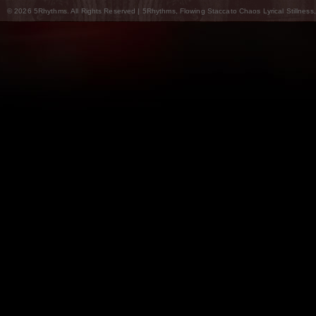
© 2026 5Rhythms. All Rights Reserved | 5Rhythms, Flowing Staccato Chaos Lyrical Stillness