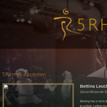
5Ritmes docenten
Bettina Leuc
Gecertificeerde 
Moving has a lot to 
to unfold. Letting my