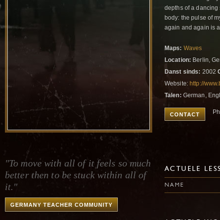
depths of a dancing 
body: the pulse of my
again and again is a
Maps:
Waves
Location:
Berlin, G
Danst sinds:
2002
Website:
http://www.
Talen:
German, Engl
Ph
CONTACT
"To move with all of it feels so much
ACTUELE LES
better then to be stuck within all of
it."
NAME
GERMANY TEACHER COMMUNITY