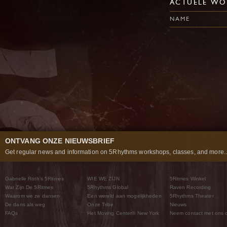
ACTUELE WO
NAME
ONTVANG ONZE NIEUWSBRIEF
Get regular news and information on 5Rhythms workshops, classes, and more..
Gabrielle Roth’s 5Ritmes
WIE WE ZIJN
5Ritmes Winkel
Wat Zijn De 5Ritmes
5Rhythms Global
Raven Recording
Waarom we ze dansen
Een wereld aan mogelijkheden
5Rhythms Theater
De dans als weg
Onze Tribe
Nieuws
FAQs
Het Moving Center® New York
Neem contact met ons 