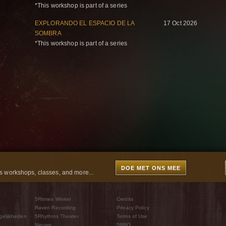
*This workshop is part of a series
EXPLORANDO EL ESPACIO DE LA
17 Oct 2026
SOMBRA
*This workshop is part of a series
DOE MET ONS MEE
 workshops, classes, and more...
5Ritmes Winkel
Credits
Raven Recording
Privacy Policy
gelijkheden
5Rhythms Theater
Terms of Use
Nieuws
5RRO