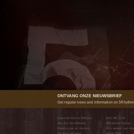
ONTVANG ONZE NIEUWSBRIEF
Get regular news and information on 5Rhythms
Gabrielle Roth’s 5Ritmes
WIE WE ZIJN
Wat Zijn De 5Ritmes
5Rhythms Global
Waarom we ze dansen
Een wereld aan mo
De dans als weg
Onze Tribe