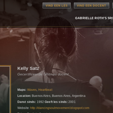
VIND EEN LES
VIND EEN DOCENT
GABRIELLE ROTH’S 5R
Kelly Satz
Gecertificeerde 5Ritmes docent
Maps:
Waves
,
Heartbeat
Location:
Buenos Aires, Buenos Aires, Argentina
Danst sinds:
1992
Geeft les sinds:
2001
Website:
http://dancingsoulmovement.blogspot.com