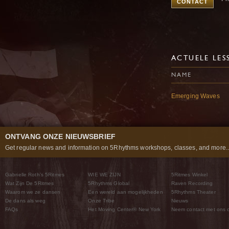
CONTACT
ACTUELE LES
NAME
Emerging Waves
ONTVANG ONZE NIEUWSBRIEF
Get regular news and information on 5Rhythms workshops, classes, and more..
Gabrielle Roth’s 5Ritmes
WIE WE ZIJN
5Ritmes Winkel
Wat Zijn De 5Ritmes
5Rhythms Global
Raven Recording
Waarom we ze dansen
Een wereld aan mogelijkheden
5Rhythms Theater
De dans als weg
Onze Tribe
Nieuws
FAQs
Het Moving Center® New York
Neem contact met ons 