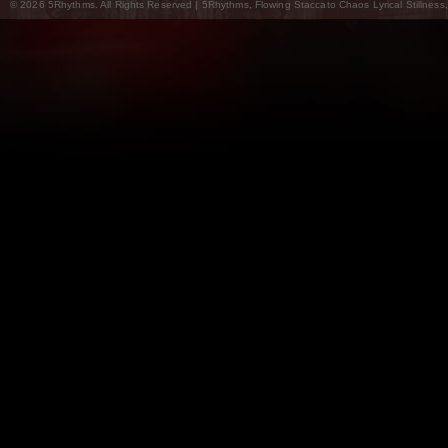
© 2026 5Rhythms. All Rights Reserved | 5Rhythms, Flowing Staccato Chaos Lyrical Stillness