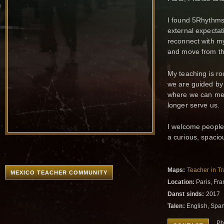
I found 5Rhythms
external expectat
reconnect with my
and move from th
My teaching is ro
we are guided by
where we can mee
longer serve us.
I welcome people 
a curious, spacio
Maps:
Teacher in Tr
MEXICO TEACHER COMMUNITY
Location:
Paris, Fr
Danst sinds:
2017
Talen:
English, Span
Ph