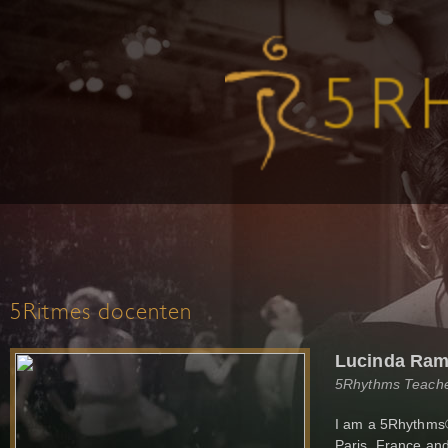
5Ritmes docenten
Lucinda Ra
5Rhythms Teacher
I am a 5Rhythms®
Paris, France an