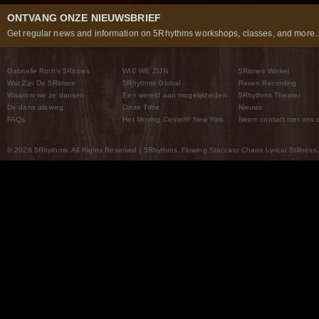
ONTVANG ONZE NIEUWSBRIEF
Get regular news and information on 5Rhythms workshops, classes, and more..
Gabrielle Roth’s 5Ritmes
WIE WE ZIJN
5Ritmes Winkel
Wat Zijn De 5Ritmes
5Rhythms Global
Raven Recording
Waarom we ze dansen
Een wereld aan mogelijkheden
5Rhythms Theater
De dans als weg
Onze Tribe
Nieuws
FAQs
Het Moving Center® New York
Neem contact met ons 
© 2026 5Rhythms. All Rights Reserved | 5Rhythms, Flowing Staccato Chaos Lyrical Stillness