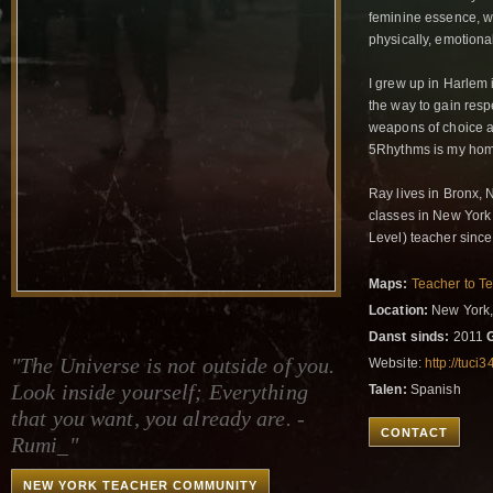
feminine essence, w
physically, emotional
I grew up in Harlem 
the way to gain resp
weapons of choice a
5Rhythms is my hom
Ray lives in Bronx, 
classes in New York 
Level) teacher sinc
Maps:
Teacher to T
Location:
New York,
Danst sinds:
2011
G
"The Universe is not outside of you.
Website:
http://tuc
Look inside yourself; Everything
Talen:
Spanish
that you want, you already are. -
CONTACT
Rumi_"
NEW YORK TEACHER COMMUNITY