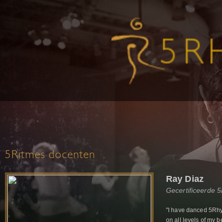
5Ritmes docenten
Ray Diaz
Gecertificeerde 
"I have danced 5Rh
on all levels of my b