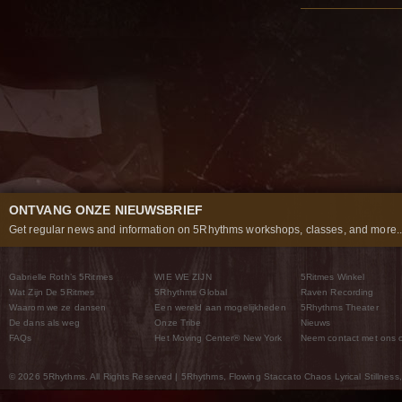
ONTVANG ONZE NIEUWSBRIEF
Get regular news and information on 5Rhythms workshops, classes, and more..
Gabrielle Roth’s 5Ritmes
WIE WE ZIJN
5Ritmes Winkel
Wat Zijn De 5Ritmes
5Rhythms Global
Raven Recording
Waarom we ze dansen
Een wereld aan mogelijkheden
5Rhythms Theater
De dans als weg
Onze Tribe
Nieuws
FAQs
Het Moving Center® New York
Neem contact met ons 
© 2026 5Rhythms. All Rights Reserved | 5Rhythms, Flowing Staccato Chaos Lyrical Stillness