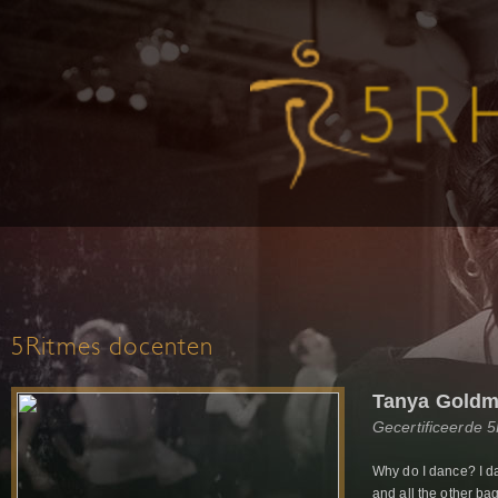
5Ritmes docenten
Tanya Gold
Gecertificeerde 
Why do I dance? I da
and all the other ba