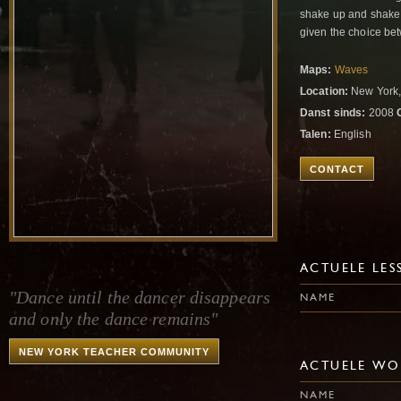
shake up and shake 
given the choice bet
Maps:
Waves
Location:
New York,
Danst sinds:
2008
Talen:
English
CONTACT
ACTUELE LES
"Dance until the dancer disappears
NAME
and only the dance remains"
NEW YORK TEACHER COMMUNITY
ACTUELE WO
NAME