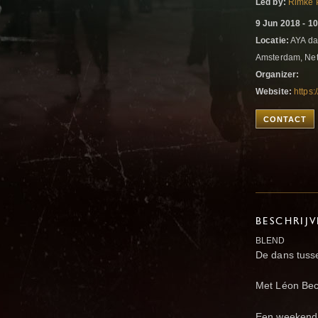
Led by:
Rimke 
9 Jun 2018 - 1
Locatie:
AYA da
Amsterdam, Ne
Organizer:
Website:
https:
CONTACT
BESCHRIJ
BLEND
De dans tusse
Met Léon Bec
Een weekend 