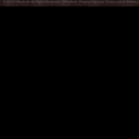
© 2026 5Rhythms. All Rights Reserved | 5Rhythms, Flowing Staccato Chaos Lyrical Stillness