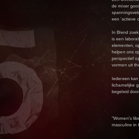
de mixer gooi
spanningsvel
een ‘actieve o
In Blend zoek
is een labora
elementen, o
helpen ons op
perspectief o
vormen uit th
Iedereen kan
lichamelijke 
begeleid doo
"Women's libe
masculine in 