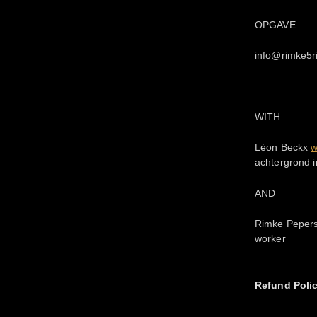
OPGAVE
info@rimke5r
WITH
Léon Beckx
w
achtergrond 
AND
Rimke Pepers 
worker
Refund Poli