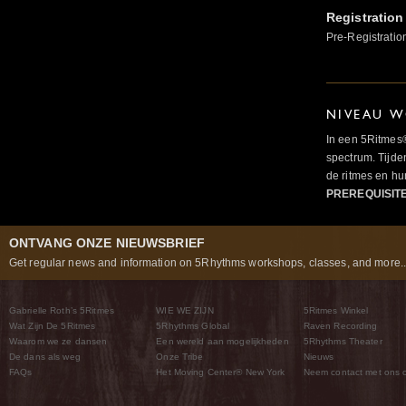
Registration
Pre-Registratio
NIVEAU W
In een 5Ritmes
spectrum. Tijde
de ritmes en 
PREREQUISIT
ONTVANG ONZE NIEUWSBRIEF
Get regular news and information on 5Rhythms workshops, classes, and more..
Gabrielle Roth’s 5Ritmes
WIE WE ZIJN
5Ritmes Winkel
Wat Zijn De 5Ritmes
5Rhythms Global
Raven Recording
Waarom we ze dansen
Een wereld aan mogelijkheden
5Rhythms Theater
De dans als weg
Onze Tribe
Nieuws
FAQs
Het Moving Center® New York
Neem contact met ons 