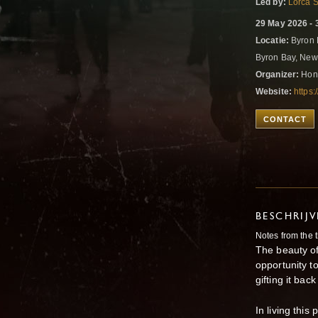
Led by:
Lorca 
29 May 2026 - 
Locatie:
Byron 
Byron Bay, New
Organizer:
Hono
Website:
https:
CONTACT
BESCHRIJ
Notes from the 
The beauty of
opportunity to
gifting it bac
In living thi