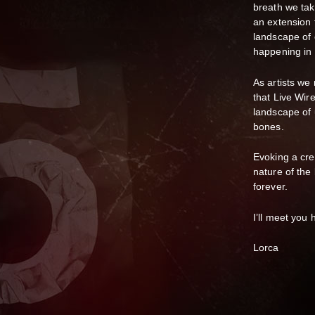
breath we tak
an extension 
landscape of o
happening in 
As artists we
that Live Wir
landscape of u
bones.
Evoking a cre
nature of the 
forever.
I’ll meet you 
Lorca