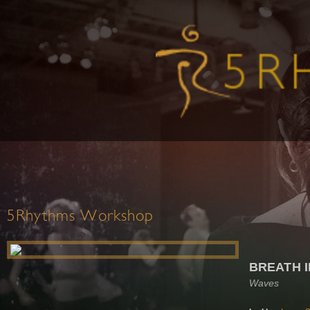
5Rhythms Workshop
BREATH I
Waves