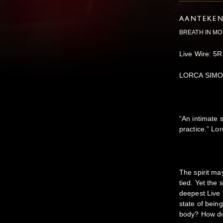
AANTEKE
BREATH IN MO
Live Wire: 5
LORCA SIM
“An intimate s
practice.” Lo
The spirit ma
tied. Yet the 
deepest Live 
state of bein
body? How do 