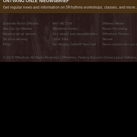
ONTVANG ONZE NIEUWSBRIEF
Get regular news and information on 5Rhythms workshops, classes, and more..
Gabrielle Roth’s 5Ritmes
WIE WE ZIJN
5Ritmes Winkel
Wat Zijn De 5Ritmes
5Rhythms Global
Raven Recording
Waarom we ze dansen
Een wereld aan mogelijkheden
5Rhythms Theater
De dans als weg
Onze Tribe
Nieuws
FAQs
Het Moving Center® New York
Neem contact met ons 
© 2026 5Rhythms. All Rights Reserved | 5Rhythms, Flowing Staccato Chaos Lyrical Stillness