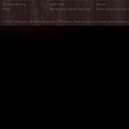
De dans als weg
Onze Tribe
Nieuws
FAQs
Het Moving Center® New York
Neem contact met ons 
© 2026 5Rhythms. All Rights Reserved | 5Rhythms, Flowing Staccato Chaos Lyrical Stillness