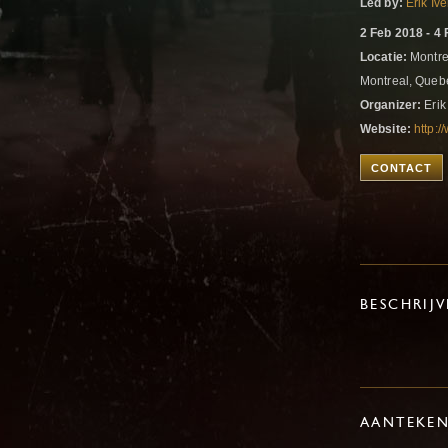
Led by:
Erik Iv
2 Feb 2018 - 4
Locatie:
Montrea
Montreal, Que
Organizer:
Erik
Website:
http:/
CONTACT
BESCHRIJ
AANTEKE