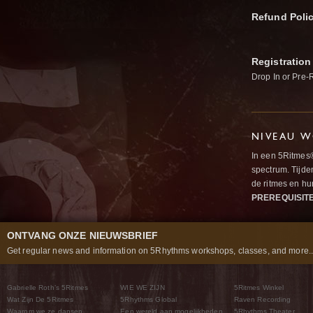
Refund Poli
Registration
Drop In or Pre-
NIVEAU W
In een 5Ritmes
spectrum. Tijde
de ritmes en 
PREREQUISIT
ONTVANG ONZE NIEUWSBRIEF
Get regular news and information on 5Rhythms workshops, classes, and more..
Gabrielle Roth’s 5Ritmes
WIE WE ZIJN
5Ritmes Winkel
Wat Zijn De 5Ritmes
5Rhythms Global
Raven Recording
Waarom we ze dansen
Een wereld aan mogelijkheden
5Rhythms Theater