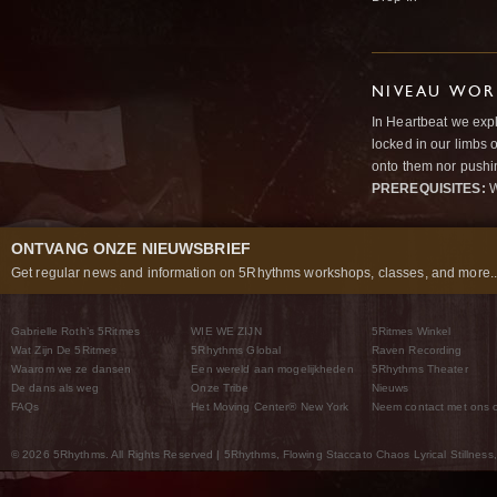
NIVEAU WOR
In Heartbeat we expl
locked in our limbs 
onto them nor pushi
PREREQUISITES:
W
ONTVANG ONZE NIEUWSBRIEF
Get regular news and information on 5Rhythms workshops, classes, and more..
Gabrielle Roth’s 5Ritmes
WIE WE ZIJN
5Ritmes Winkel
Wat Zijn De 5Ritmes
5Rhythms Global
Raven Recording
Waarom we ze dansen
Een wereld aan mogelijkheden
5Rhythms Theater
De dans als weg
Onze Tribe
Nieuws
FAQs
Het Moving Center® New York
Neem contact met ons 
© 2026 5Rhythms. All Rights Reserved | 5Rhythms, Flowing Staccato Chaos Lyrical Stillness