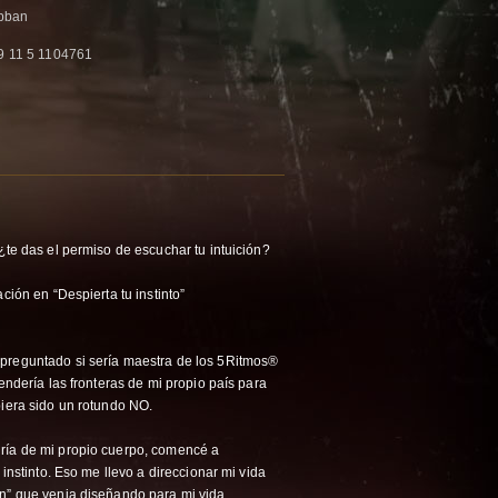
bban
9 11 5 1104761
¿te das el permiso de escuchar tu intuición?
ción en “Despierta tu instinto”
preguntado si sería maestra de los 5Ritmos®️
cendería las fronteras de mi propio país para
biera sido un rotundo NO.
ría de mi propio cuerpo, comencé a
 instinto. Eso me llevo a direccionar mi vida
an” que venia diseñando para mi vida.