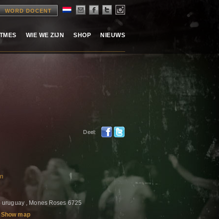
WORD DOCENT
ITMES
WIE WE ZIJN
SHOP
NIEUWS
Deel:
an
 uruguay , Mones Roses 6725
Show map