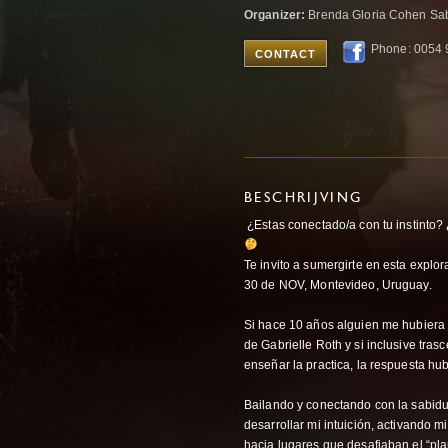
Organizer:
Brenda Gloria Cohen Sa
Phone: 0054 
CONTACT
BESCHRIJVING
¿Estas conectado/a con tu instinto? 
Te invito a sumergirte en esta explora
30 de NOV, Montevideo, Uruguay.
Si hace 10 años alguien me hubiera 
de Gabrielle Roth y si inclusive tras
enseñar la practica, la respuesta hu
Bailando y conectando con la sabidu
desarrollar mi intuición, activando mi
hacia lugares que desafiaban el “pl