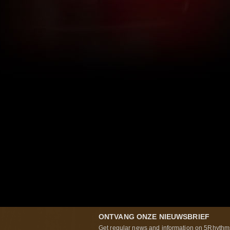
ONTVANG ONZE NIEUWSBRIEF
Get regular news and information on 5Rhythms