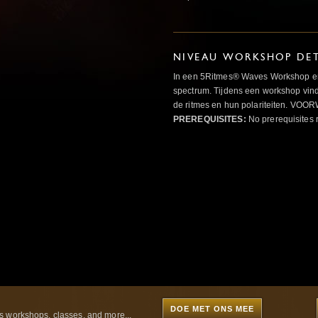
NIVEAU WORKSHOP DET
In een 5Ritmes® Waves Workshop erv
spectrum. Tijdens een workshop vindt
de ritmes en hun polariteiten. 
PREREQUISITES:
No prerequisites 
DOE MET ONS MEE
 workshops, classes, and more...