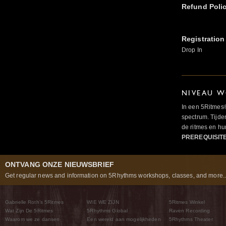
Refund Poli
Registration
Drop In
NIVEAU W
In een 5Ritmes
spectrum. Tijde
de ritmes en 
PREREQUISIT
ONTVANG ONZE NIEUWSBRIEF
Get regular news and information on 5Rhythms workshops, classes, and more..
Gabrielle Roth’s 5Ritmes
WIE WE ZIJN
5Ritmes Winkel
Wat Zijn De 5Ritmes
5Rhythms Global
Raven Recording
Waarom we ze dansen
Een wereld aan mogelijkheden
5Rhythms Theater