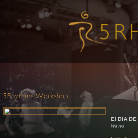
5Rhythms Workshop
El DIA D
Waves