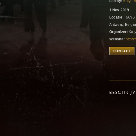
Led by:
Katya 
1 Nov 2019
Locatie:
RANST
Antwerp, Belg
Organizer:
Katy
Website:
https
CONTACT
BESCHRIJ