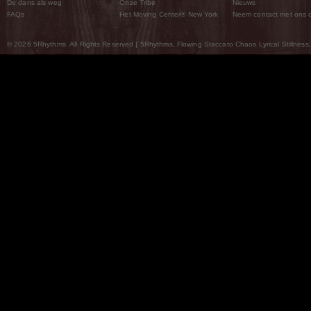
De dans als weg
Onze Tribe
Nieuws
FAQs
Het Moving Center® New York
Neem contact met ons 
© 2026 5Rhythms. All Rights Reserved | 5Rhythms, Flowing Staccato Chaos Lyrical Stillness