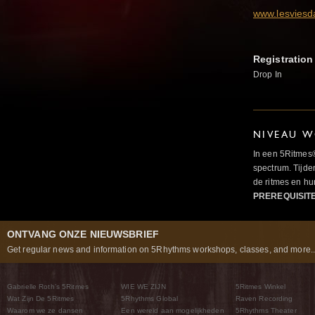
www.lesviesd
Registration
Drop In
NIVEAU W
In een 5Ritmes
spectrum. Tijde
de ritmes en 
PREREQUISIT
ONTVANG ONZE NIEUWSBRIEF
Get regular news and information on 5Rhythms workshops, classes, and more..
Gabrielle Roth’s 5Ritmes
WIE WE ZIJN
5Ritmes Winkel
Wat Zijn De 5Ritmes
5Rhythms Global
Raven Recording
Waarom we ze dansen
Een wereld aan mogelijkheden
5Rhythms Theater