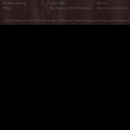
De dans als weg
Onze Tribe
Nieuws
FAQs
Het Moving Center® New York
Neem contact met ons 
© 2026 5Rhythms. All Rights Reserved | 5Rhythms, Flowing Staccato Chaos Lyrical Stillness