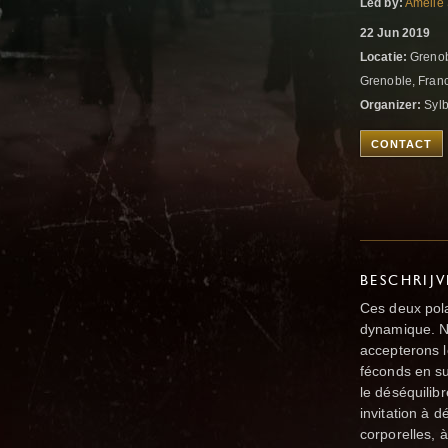
Led by:
Amelie
22 Jun 2019
Locatie:
Grenob
Grenoble, Fran
Organizer:
Sylb
CONTACT
BESCHRIJ
Ces deux pola
dynamique. No
accepterons l
féconds en su
le déséquilibr
invitation à d
corporelles, 