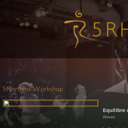
5Rhythms Workshop
Equilibre
Waves