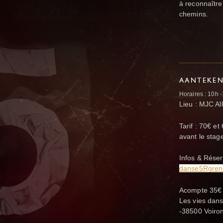
à reconnaître
chemins.
AANTEKE
Horaires : 10h 
Lieu : MJC Al
Tarif : 70€ et
avant le sta
Infos & Réser
danse5Rgren
A
compte 35€ 
Les vies dans
-38500 Voiron