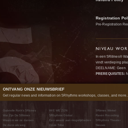
Registration Pol
Pre-Registration Re
NIVEAU WOR
In een 5Ritmes® Wav
vindt verdieping pl
DEELNAME: Geen.
PREREQUISITES:
N
ONTVANG ONZE NIEUWSBRIEF
Get regular news and information on 5Rhythms workshops, classes, and more..
Gabrielle Roth’s 5Ritmes
WIE WE ZIJN
5Ritmes Winkel
Wat Zijn De 5Ritmes
5Rhythms Global
Raven Recording
Waarom we ze dansen
Een wereld aan mogelijkheden
5Rhythms Theater
De dans als weg
Onze Tribe
Nieuws