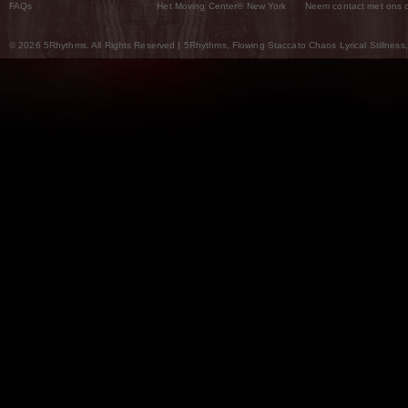
FAQs
Het Moving Center® New York
Neem contact met ons 
© 2026 5Rhythms. All Rights Reserved | 5Rhythms, Flowing Staccato Chaos Lyrical Stillness