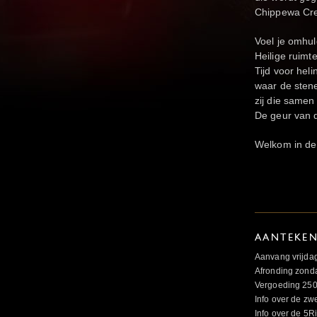
Chippewa Cre
Voel je omhul
Heilige ruimt
Tijd voor hel
waar de sten
zij die same
De geur van d
Welkom in de 
AANTEKE
Aanvang vrijda
Afronding zond
Vergoeding 250,
Info over de zw
Info over de 5R