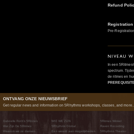
Refund Poli
Registration
Pre-Registratio
NIVEAU W
In een 5Ritmes
spectrum. Tijde
de ritmes en 
PREREQUISIT
ONTVANG ONZE NIEUWSBRIEF
Get regular news and information on 5Rhythms workshops, classes, and more..
Gabrielle Roth’s 5Ritmes
WIE WE ZIJN
5Ritmes Winkel
Wat Zijn De 5Ritmes
5Rhythms Global
Raven Recording
Waarom we ze dansen
Een wereld aan mogelijkheden
5Rhythms Theater