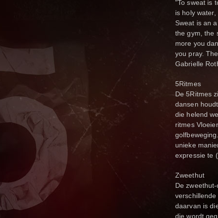
"To sweat is 
is holy water,
Sweat is an a
the gym, the 
more you dan
you pray. The
Gab
rielle Rot
5Ritmes
De 5Ritmes zi
dansen houdt
die helend we
ritmes Vloeie
golfbeweging.
unieke manier
expressie te 
Zweethut
De zweethut-c
verschillend
daarvan is d
die wordt geg