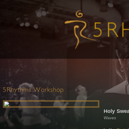
5Rhythms Workshop
Holy Swea
Waves