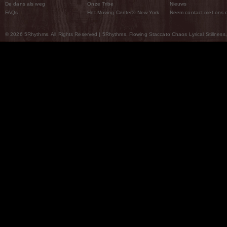
De dans als weg
Onze Tribe
Nieuws
FAQs
Het Moving Center® New York
Neem contact met ons 
© 2026 5Rhythms. All Rights Reserved | 5Rhythms, Flowing Staccato Chaos Lyrical Stillness