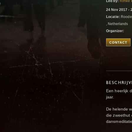
Led by:
Rimke 
24 Nov 2017 - 
Locatie:
Roodes
, Netherlands
Organizer:
CONTACT
BESCHRIJ
Een heerlijk
jaar.
De helende w
die zweethut
dansmeditatie