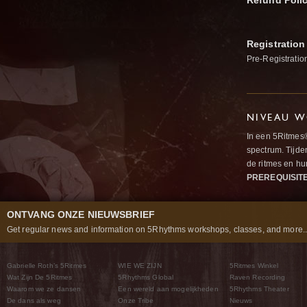
Refund Poli
Registration
Pre-Registratio
NIVEAU W
In een 5Ritmes
spectrum. Tijde
de ritmes en 
PREREQUISIT
ONTVANG ONZE NIEUWSBRIEF
Get regular news and information on 5Rhythms workshops, classes, and more..
Gabrielle Roth’s 5Ritmes
WIE WE ZIJN
5Ritmes Winkel
Wat Zijn De 5Ritmes
5Rhythms Global
Raven Recording
Waarom we ze dansen
Een wereld aan mogelijkheden
5Rhythms Theater
De dans als weg
Onze Tribe
Nieuws