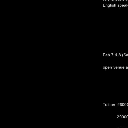
English speak
Feb 7 & 8 (S
open venue a
Tuition: 2600
29000yen 