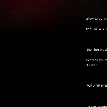
allow to be va
find "NEW YOU
the "fun playi
express yourse
"PLAY"
"WE ARE HOL
: no experien