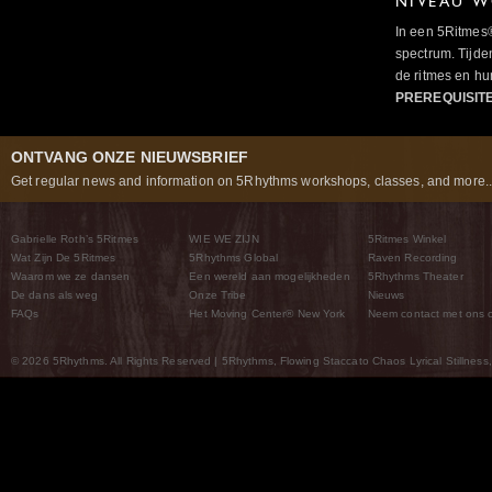
NIVEAU W
In een 5Ritmes
spectrum. Tijde
de ritmes en 
PREREQUISIT
ONTVANG ONZE NIEUWSBRIEF
Get regular news and information on 5Rhythms workshops, classes, and more..
Gabrielle Roth’s 5Ritmes
WIE WE ZIJN
5Ritmes Winkel
Wat Zijn De 5Ritmes
5Rhythms Global
Raven Recording
Waarom we ze dansen
Een wereld aan mogelijkheden
5Rhythms Theater
De dans als weg
Onze Tribe
Nieuws
FAQs
Het Moving Center® New York
Neem contact met ons 
© 2026 5Rhythms. All Rights Reserved | 5Rhythms, Flowing Staccato Chaos Lyrical Stillness