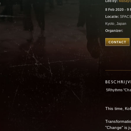
Led by:
Masayo
8 Feb 2020 - 9
Locatie:
SPAC
Kyoto, Japan
Organizer:
CONTACT
BESCHRIJ
5Rhythms "Chan
This time, K
Transformatio
"Change" is ju