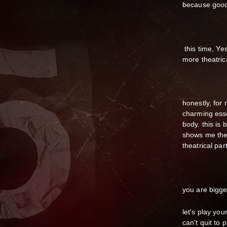
because good 
this time, Y
more theatrica
honestly, for
charming ess
body. this is
shows me the w
theatrical par
you are bigg
let's play you
can't quit to 