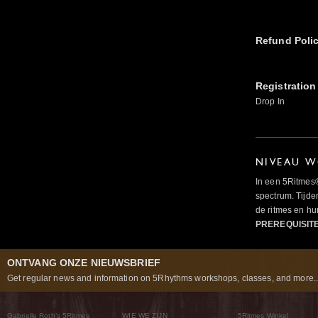
Refund Poli
Registration
Drop In
NIVEAU W
In een 5Ritmes
spectrum. Tijde
de ritmes en 
PREREQUISIT
ONTVANG ONZE NIEUWSBRIEF
Get regular news and information on 5Rhythms workshops, classes, and more..
Gabrielle Roth’s 5Ritmes
WIE WE ZIJN
5Ritmes Winkel