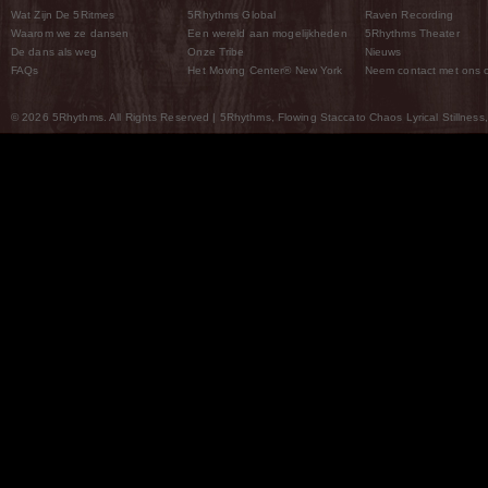
Wat Zijn De 5Ritmes
5Rhythms Global
Raven Recording
Waarom we ze dansen
Een wereld aan mogelijkheden
5Rhythms Theater
De dans als weg
Onze Tribe
Nieuws
FAQs
Het Moving Center® New York
Neem contact met ons 
© 2026 5Rhythms. All Rights Reserved | 5Rhythms, Flowing Staccato Chaos Lyrical Stillness