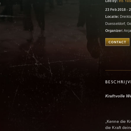
Led by:
Iris Ya
23 Feb 2018 - 
Locatie:
Dreikla
Duesseldorf, 
Organizer:
Anja
CONTACT
BESCHRIJ
Kraftvolle W
„Kenne die Kr
die Kraft dei