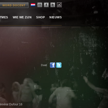
WORD DOCENT
ITMES
WIE WE ZIJN
SHOP
NIEUWS
Deel:
Général Dufour 16