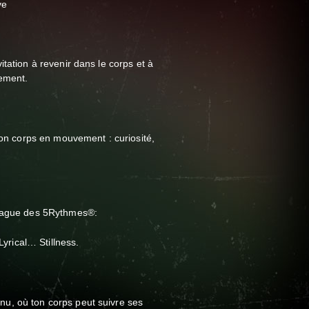
ve
tation à revenir dans le corps et à
ement.
 ton corps en mouvement : curiosité,
 vague des 5Rythmes®:
rical… Stillness.
u, où ton corps peut suivre ses