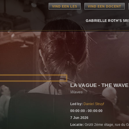
VIND EEN LES
VIND EEN DOCENT
GABRIELLE ROTH’S 5R
LA VAGUE - THE WAVE
Waves
Led by:
Daniel Struyf
00:00:00 - 00:00:00
7 Jun 2026
Locatie:
Grütli 2ème étage, rue du 