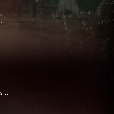
.ch
8771
Struyf