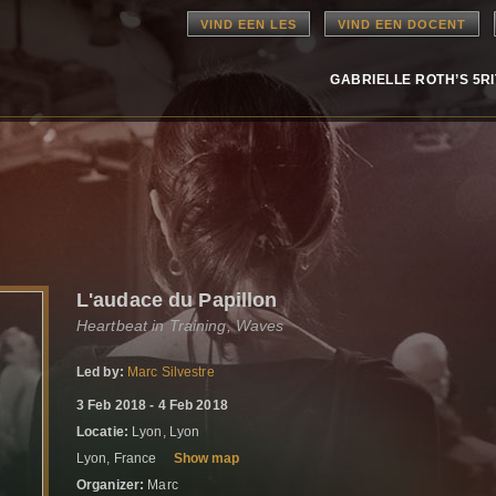
VIND EEN LES
VIND EEN DOCENT
GABRIELLE ROTH’S 5R
L'audace du Papillon
Heartbeat in Training, Waves
Led by:
Marc Silvestre
3 Feb 2018 - 4 Feb 2018
Locatie:
Lyon, Lyon
Lyon, France
Show map
Organizer:
Marc