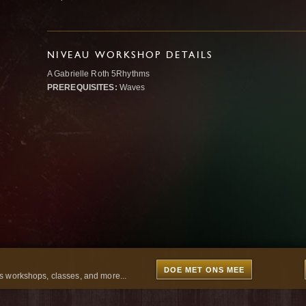
NIVEAU WORKSHOP DETAILS
A Gabrielle Roth 5Rhythms
PREREQUISITES:
Waves
DOE MET ONS MEE
 workshops, classes, and more...