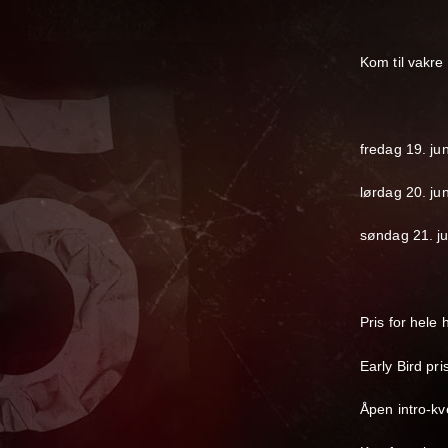
Kom til vakre
fredag 19. jun
lørdag 20. jun
søndag 21. ju
Pris for hele
Early Bird pri
Åpen intro-k