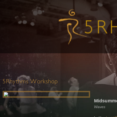
5Rhythms Workshop
Midsumme
Waves