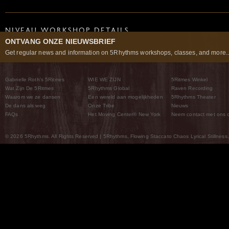
NIVEAU WORKSHOP DETAILS
ONTVANG ONZE NIEUWSBRIEF
In een 5Ritmes® Waves Workshop ervaar je de basis van het gehele 5Ritmes spe
Get regular news and information on 5Rhythms workshops, classes, and more..
hun polariteiten. VOORWAARDE VOOR DEELNAME: Geen.
PREREQUISITES:
No prerequisites required.
Gabrielle Roth’s 5Ritmes
WIE WE ZIJN
5Ritmes Winkel
Wat Zijn De 5Ritmes
5Rhythms Global
Raven Recording
Waarom we ze dansen
Een wereld aan mogelijkheden
5Rhythms Theater
De dans als weg
Onze Tribe
Nieuws
FAQs
Het Moving Center® New York
Neem contact met ons 
© 2026 5Rhythms. All Rights Reserved | 5Rhythms, Flowing Staccato Chaos Lyrical Stillness