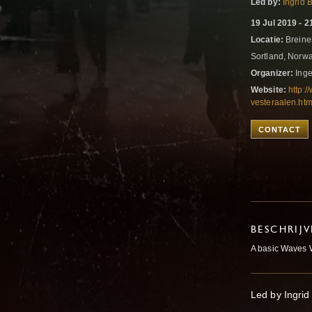
Led by:
Ingrid 
19 Jul 2019 - 2
Locatie:
Breines
Sortland, Norw
Organizer:
Inge
Website:
http:
vesteraalen.htm
CONTACT
BESCHRIJ
A basic Waves
Led by Ingrid