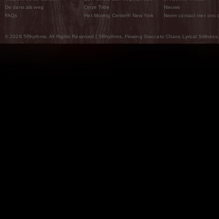
De dans als weg
Onze Tribe
Nieuws
FAQs
Het Moving Center® New York
Neem contact met ons 
© 2026 5Rhythms. All Rights Reserved | 5Rhythms, Flowing Staccato Chaos Lyrical Stillness