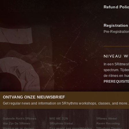
Refund Poli
Registration
Pre-Registratio
NIVEAU W
In een 5Ritmes
spectrum. Tijde
de ritmes en 
PREREQUISIT
ONTVANG ONZE NIEUWSBRIEF
Get regular news and information on 5Rhythms workshops, classes, and more..
Gabrielle Roth’s 5Ritmes
WIE WE ZIJN
5Ritmes Winkel
Wat Zijn De 5Ritmes
5Rhythms Global
Raven Recording
Waarom we ze dansen
Een wereld aan mogelijkheden
5Rhythms Theater