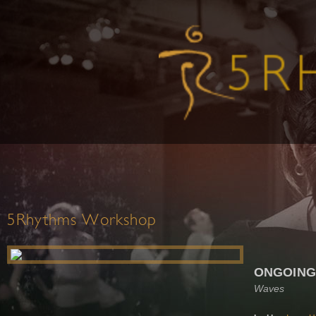
5Rhythms Workshop
ONGOING
Waves