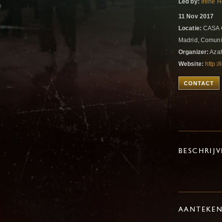
Led by:
Irene 
11 Nov 2017
Locatie:
CASA G
Madrid, Comuni
Organizer:
Azah
Website:
http:/
CONTACT
BESCHRIJ
AANTEKE