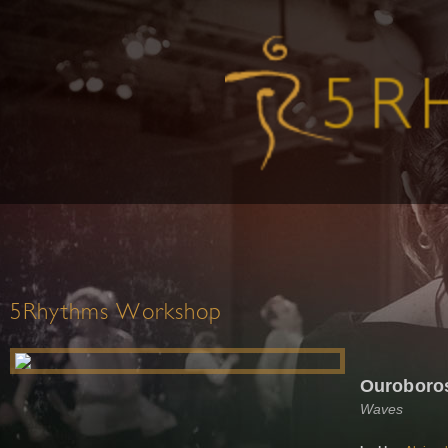
5Rhythms Workshop
Ouroboro
Waves