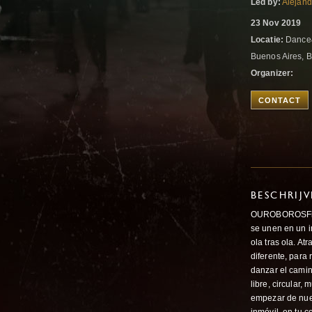
Led by:
Alejan
23 Nov 2019
Locatie:
Dance&
Buenos Aires, B
Organizer:
CONTACT
BESCHRIJ
OUROBOROSFin. P
se unen en un i
ola tras ola. A
diferente, para 
danzar el camin
libre, circular,
empezar de nuev