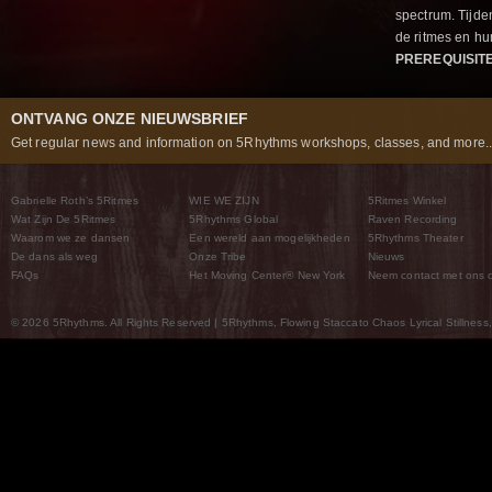
spectrum. Tijde
de ritmes en 
PREREQUISIT
ONTVANG ONZE NIEUWSBRIEF
Get regular news and information on 5Rhythms workshops, classes, and more..
Gabrielle Roth’s 5Ritmes
WIE WE ZIJN
5Ritmes Winkel
Wat Zijn De 5Ritmes
5Rhythms Global
Raven Recording
Waarom we ze dansen
Een wereld aan mogelijkheden
5Rhythms Theater
De dans als weg
Onze Tribe
Nieuws
FAQs
Het Moving Center® New York
Neem contact met ons 
© 2026 5Rhythms. All Rights Reserved | 5Rhythms, Flowing Staccato Chaos Lyrical Stillness