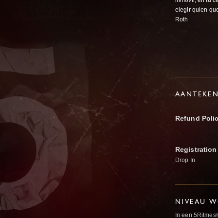
inmóvil, en tu c
elegir quien qu
Roth
AANTEKE
Refund Poli
Registration
Drop In
NIVEAU W
In een 5Ritmes