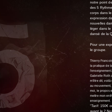
notre point d
des 5 Rythmes
corps dans le
expression da
nouvelles dan
léger dans le
dansé de la Q
Pour une expr
le groupe.
Thierry Francoi
la pratique de 
l'enseignement.
Gabrielle Roth 
m'être dit, voil
au mouvement, et
moi, le propos 
mettre mon enth
enseignement.
“Tarif: 150€ o
avant le 2 No