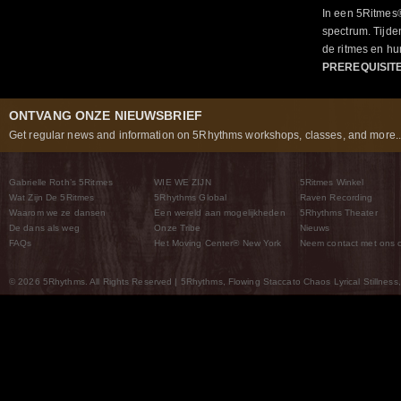
In een 5Ritmes
spectrum. Tijde
de ritmes en 
PREREQUISIT
ONTVANG ONZE NIEUWSBRIEF
Get regular news and information on 5Rhythms workshops, classes, and more..
Gabrielle Roth’s 5Ritmes
WIE WE ZIJN
5Ritmes Winkel
Wat Zijn De 5Ritmes
5Rhythms Global
Raven Recording
Waarom we ze dansen
Een wereld aan mogelijkheden
5Rhythms Theater
De dans als weg
Onze Tribe
Nieuws
FAQs
Het Moving Center® New York
Neem contact met ons 
© 2026 5Rhythms. All Rights Reserved | 5Rhythms, Flowing Staccato Chaos Lyrical Stillness