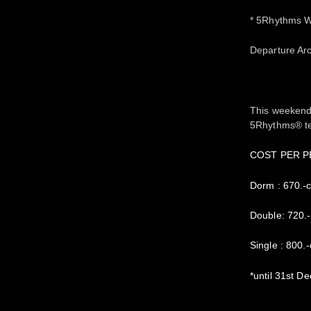
* 5Rhythms W
Departure Ar
This weekend 
5Rhythms® te
COST PER 
Dorm : 670.-ch
Double: 720.-c
Single : 800.-
*until 31st D