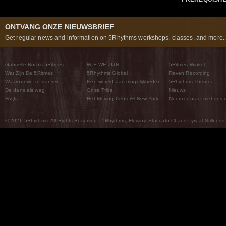
ONTVANG ONZE NIEUWSBRIEF
Get regular news and information on 5Rhythms workshops, classes, and more..
Gabrielle Roth’s 5Ritmes
WIE WE ZIJN
5Ritmes Winkel
Wat Zijn De 5Ritmes
5Rhythms Global
Raven Recording
Waarom we ze dansen
Een wereld aan mogelijkheden
5Rhythms Theater
De dans als weg
Onze Tribe
Nieuws
FAQs
Het Moving Center® New York
Neem contact met ons 
© 2026 5Rhythms. All Rights Reserved | 5Rhythms, Flowing Staccato Chaos Lyrical Stillness