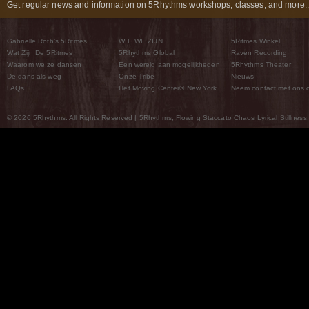
Get regular news and information on 5Rhythms workshops, classes, and more..
Gabrielle Roth’s 5Ritmes
WIE WE ZIJN
5Ritmes Winkel
Wat Zijn De 5Ritmes
5Rhythms Global
Raven Recording
Waarom we ze dansen
Een wereld aan mogelijkheden
5Rhythms Theater
De dans als weg
Onze Tribe
Nieuws
FAQs
Het Moving Center® New York
Neem contact met ons 
© 2026 5Rhythms. All Rights Reserved | 5Rhythms, Flowing Staccato Chaos Lyrical Stillness