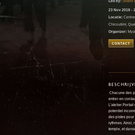
Led by:
Shanti 
23 Nov 2018 - 
Locatie:
Centre
Chicoutimi, Qu
Organizer:
Mya 
CONTACT
BESCHRIJ
Chacune des par
entrer en conta
L’atelier Portai
potentiel inconn
des pistes pour
rythmes. Ainsi,
temple, et dans