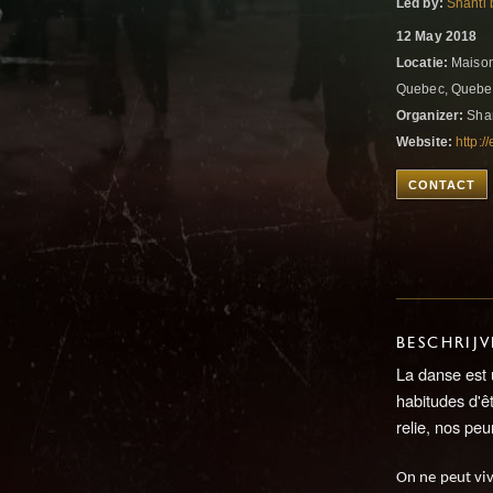
Led by:
Shanti 
12 May 2018
Locatie:
Maison
Quebec, Quebe
Organizer:
Shan
Website:
http:
CONTACT
BESCHRIJ
La danse est 
habitudes d'ê
relie, nos peur
On ne peut viv