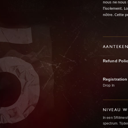
nous ne nous s
l'isolement. L
nôtre. Cette p
AANTEKE
Refund Poli
Registration
Drop In
NIVEAU W
In een 5Ritmes
spectrum. Tijde