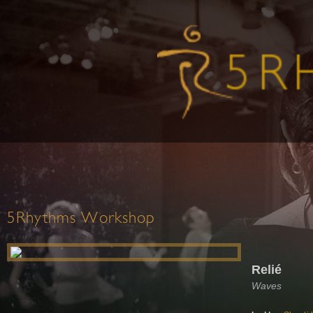
5Rhythms Workshop
Relié
Waves