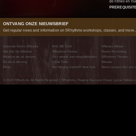
de ritmes en 
PREREQUISIT
ONTVANG ONZE NIEUWSBRIEF
Get regular news and information on 5Rhythms workshops, classes, and more..
Gabrielle Roth’s 5Ritmes
WIE WE ZIJN
5Ritmes Winkel
Wat Zijn De 5Ritmes
5Rhythms Global
Raven Recording
Waarom we ze dansen
Een wereld aan mogelijkheden
5Rhythms Theater
De dans als weg
Onze Tribe
Nieuws
FAQs
Het Moving Center® New York
Neem contact met ons 
© 2026 5Rhythms. All Rights Reserved | 5Rhythms, Flowing Staccato Chaos Lyrical Stillness