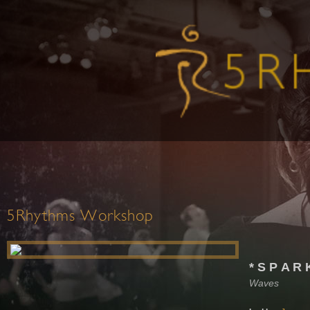
5Rhythms Workshop
* S P A R 
Waves