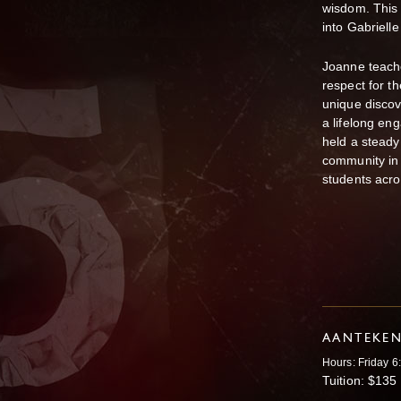
wisdom. This 
into Gabriell
Joanne teach
respect for th
unique discov
a lifelong en
held a steady
community in 
students acro
AANTEKE
Hours: Friday 6
Tuition: $135 