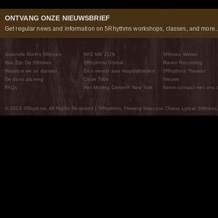
ONTVANG ONZE NIEUWSBRIEF
Get regular news and information on 5Rhythms workshops, classes, and more..
Gabrielle Roth’s 5Ritmes
WIE WE ZIJN
5Ritmes Winkel
Wat Zijn De 5Ritmes
5Rhythms Global
Raven Recording
Waarom we ze dansen
Een wereld aan mogelijkheden
5Rhythms Theater
De dans als weg
Onze Tribe
Nieuws
FAQs
Het Moving Center® New York
Neem contact met ons 
© 2026 5Rhythms. All Rights Reserved | 5Rhythms, Flowing Staccato Chaos Lyrical Stillness