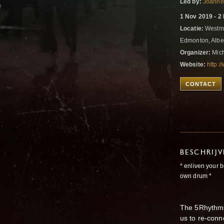
Led by:
Joanne
1 Nov 2019 - 2
Locatie:
Westmo
Edmonton, Albe
Organizer:
Mich
Website:
http:
CONTACT
BESCHRIJ
* enliven your 
own drum *
The 5Rhythms
us to re-conn