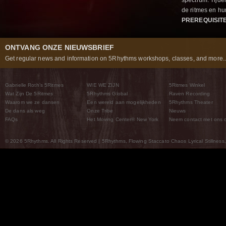
spectrum. Tijde
de ritmes en 
PREREQUISIT
ONTVANG ONZE NIEUWSBRIEF
Get regular news and information on 5Rhythms workshops, classes, and more..
Gabrielle Roth’s 5Ritmes
WIE WE ZIJN
5Ritmes Winkel
Wat Zijn De 5Ritmes
5Rhythms Global
Raven Recording
Waarom we ze dansen
Een wereld aan mogelijkheden
5Rhythms Theater
De dans als weg
Onze Tribe
Nieuws
FAQs
Het Moving Center® New York
Neem contact met ons 
© 2026 5Rhythms. All Rights Reserved | 5Rhythms, Flowing Staccato Chaos Lyrical Stillness