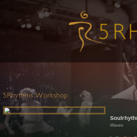
5Rhythms Workshop
Soulrhyt
Waves