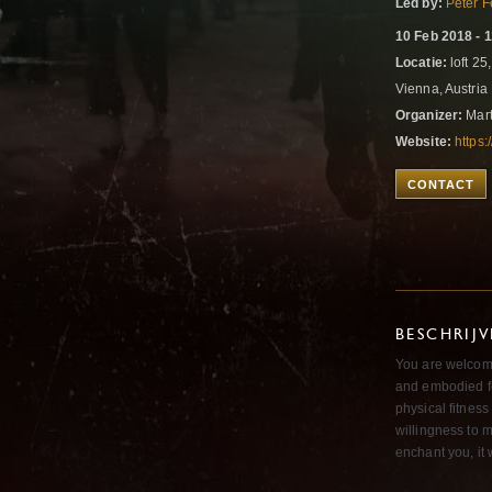
Led by:
Peter F
10 Feb 2018 - 
Locatie:
loft 25
Vienna, Austria
Organizer:
Mart
Website:
https:
CONTACT
BESCHRIJ
You are welcome
and embodied f
physical fitness
willingness to m
enchant you, it 