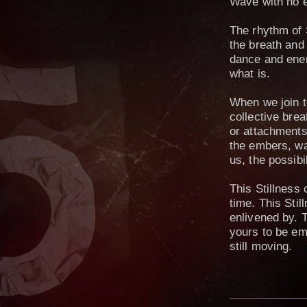
Wave with no e
The rhythm of 
the breath and
dance and ener
what is.
When we join t
collective brea
or attachments 
the embers, wav
us, the possibi
This Stillness
time. This Stil
enlivened by. T
yours to be emb
still moving.