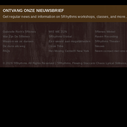
ONTVANG ONZE NIEUWSBRIEF
Get regular news and information on 5Rhythms workshops, classes, and more..
Gabrielle Roth’s 5Ritmes
WIE WE ZIJN
5Ritmes Winkel
Wat Zijn De 5Ritmes
5Rhythms Global
Raven Recording
Waarom we ze dansen
Een wereld aan mogelijkheden
5Rhythms Theater
De dans als weg
Onze Tribe
Nieuws
FAQs
Het Moving Center® New York
Neem contact met ons 
© 2026 5Rhythms. All Rights Reserved | 5Rhythms, Flowing Staccato Chaos Lyrical Stillness