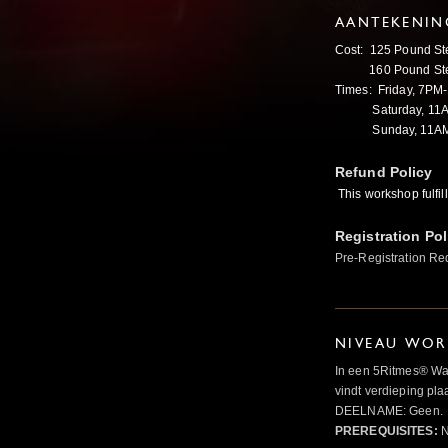
AANTEKENIN
Cost: 125 Pound Ster
160 Pound Sterli
Times: Friday, 7P
Saturday, 11A
Sunday, 11AM
Refund Policy
This workshop fulfil
Registration Pol
Pre-Registration Re
NIVEAU WOR
In een 5Ritmes® Wav
vindt verdieping pl
DEELNAME: Geen.
PREREQUISITES:
N