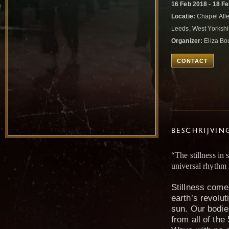
16 Feb 2018 - 18 F
Locatie:
Chapel Alle
Leeds, West Yorksh
Organizer:
Eliza B
CONTACT
BESCHRIJVIN
“The stillness in 
universal rhythm
Stillness com
earth’s revolu
sun. Our bodies
from all of the