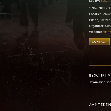
Led by:
Susann
1 Nov 2019 - 3
Locatie:
Schweib
Brienz, Switzer
Organizer:
Sus
Website:
https
CONTACT
BESCHRIJ
Information soo
AANTEKE