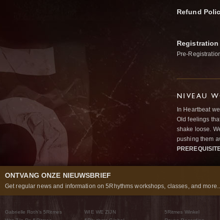
Refund Poli
Registration
Pre-Registratio
NIVEAU W
In Heartbeat we
Old feelings tha
shake loose. We
pushing them a
PREREQUISIT
ONTVANG ONZE NIEUWSBRIEF
Get regular news and information on 5Rhythms workshops, classes, and more..
Gabrielle Roth’s 5Ritmes
WIE WE ZIJN
5Ritmes Winkel