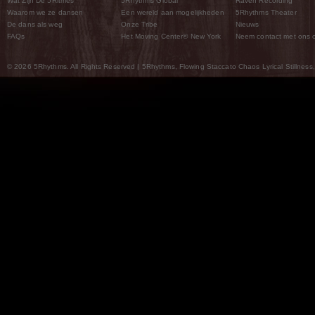
Wat Zijn De 5Ritmes
5Rhythms Global
Raven Recording
Waarom we ze dansen
Een wereld aan mogelijkheden
5Rhythms Theater
De dans als weg
Onze Tribe
Nieuws
FAQs
Het Moving Center® New York
Neem contact met ons 
© 2026 5Rhythms. All Rights Reserved | 5Rhythms, Flowing Staccato Chaos Lyrical Stillness