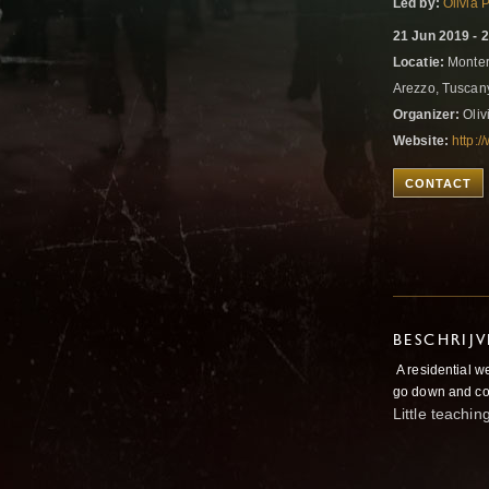
Led by:
Olivia 
21 Jun 2019 - 
Locatie:
Montero
Arezzo, Tuscany
Organizer:
Oliv
Website:
http:/
CONTACT
BESCHRIJ
A residential w
go down and co
Little teachi