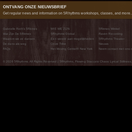
ONTVANG ONZE NIEUWSBRIEF
Get regular news and information on 5Rhythms workshops, classes, and more..
Gabrielle Roth’s 5Ritmes
WIE WE ZIJN
5Ritmes Winkel
Wat Zijn De 5Ritmes
5Rhythms Global
Raven Recording
Waarom we ze dansen
Een wereld aan mogelijkheden
5Rhythms Theater
De dans als weg
Onze Tribe
Nieuws
FAQs
Het Moving Center® New York
Neem contact met ons 
© 2026 5Rhythms. All Rights Reserved | 5Rhythms, Flowing Staccato Chaos Lyrical Stillness