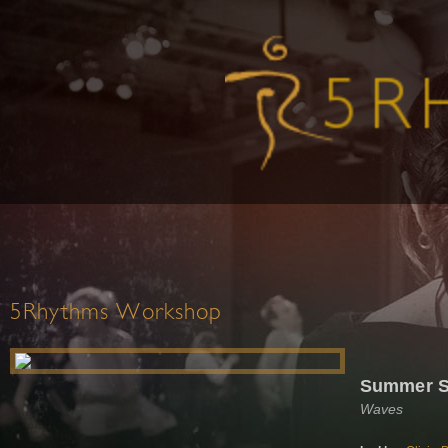
5Rhythms Workshop
Summer So
Waves