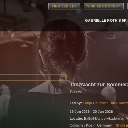
VIND EEN LES
VIND EEN DOCENT
GABRIELLE ROTH’S 5R
TanzNacht zur Sommer
Waves
Led by:
Sonja Hellmann
,
Julia Knez
19 Jun 2026 - 20 Jun 2026
Locatie:
Ballett-Dance-Akademie, , W
Cologne / Koeln, Germany
Show 