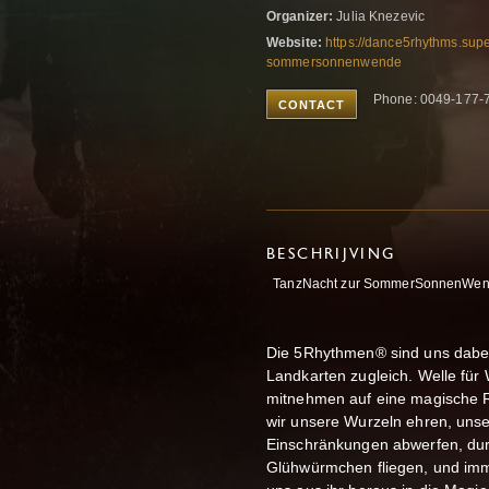
Organizer:
Julia Knezevic
Website:
https://dance5rhythms.sup
sommersonnenwende
Phone: 0049-177-
CONTACT
BESCHRIJVING
TanzNacht zur SommerSonnenWe
Die 5Rhythmen® sind uns dabe
Landkarten zugleich. Welle für 
mitnehmen auf eine magische R
wir unsere Wurzeln ehren, unse
Einschränkungen abwerfen, durc
Glühwürmchen fliegen, und imm