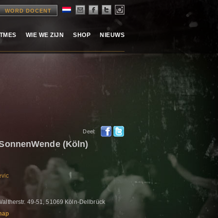
WORD DOCENT
ITMES
WIE WE ZIJN
SHOP
NIEUWS
Deel:
SonnenWende (Köln)
evic
altherstr. 49-51, 51069 Köln-Dellbrück
map