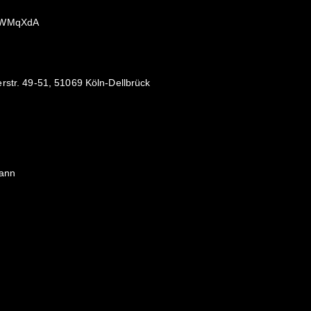
eQWMqXdA
rstr. 49-51, 51069 Köln-Dellbrück
mann