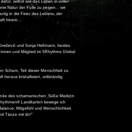
e dafür, selbst wie das Leben in voller
ne Natur der Fülle zu zeigen... wir
rtig in die Feier des Lebens, der
ft hinein....
a Knežević und Sonja Hellmann, beides
rinnen und Mitglied im 5Rhythms Global
hen Scham, Teil dieser Menschheit zu
 heraus kristallisiert, vollständig
enke des schamanischen ‚Süße Medizin
Rhythmen® Landkarten bewege ich
 Balance, Mitgefühl und Menschlichkeit.
nd Tänze mit dir!“