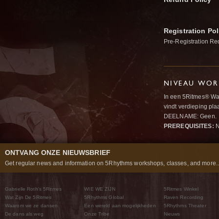
Registration Pol
Pre-Registration Re
NIVEAU WOR
In een 5Ritmes® Wav
vindt verdieping pl
DEELNAME: Geen.
PREREQUISITES:
N
ONTVANG ONZE NIEUWSBRIEF
Get regular news and information on 5Rhythms workshops, classes, and more..
Gabrielle Roth’s 5Ritmes
WIE WE ZIJN
5Ritmes Winkel
Wat Zijn De 5Ritmes
5Rhythms Global
Raven Recording
Waarom we ze dansen
Een wereld aan mogelijkheden
5Rhythms Theater
De dans als weg
Onze Tribe
Nieuws