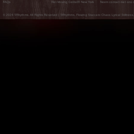
FAQs
Het Moving Center® New York
Neem contact met ons 
© 2026 5Rhythms. All Rights Reserved | 5Rhythms, Flowing Staccato Chaos Lyrical Stillness